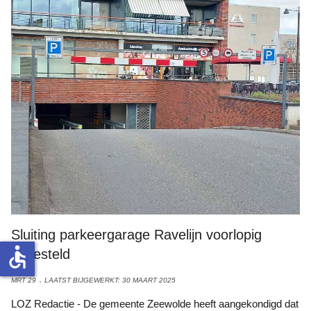
Sluiting parkeergarage Ravelijn voorlopig
accessible
uitgesteld
MRT 29
LAATST BIJGEWERKT: 30 MAART 2025
LOZ Redactie - De gemeente Zeewolde heeft aangekondigd dat