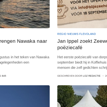
REGIO NIEUWS FLEVOLAND
 brengen Nawaka naar
Jan Ippel zoekt Zeew
poëziecafé
ugustus in het teken van Nawaka
Het eerste poëziecafé van dorps
ecagelegenheden een
september biedt hij in Koffiehu
mensen die zelf gedichten schri
TS
845
GESCHREVEN DOOR
LOZ REDACTIE
2