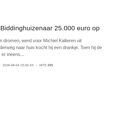
t Biddinghuizenaar 25.000 euro op
 dromen, werd voor Michiel Kalteren uit
derweg naar huis kocht hij een drankje. Toen hij de
k er ineens
...
2026-08-04 15:00:43
HITS
395