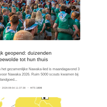
jk geopend: duizenden
ewolde tot hun thuis
n het gezamenlijke Nawaka-lied is maandagavond 3
n voor Nawaka 2026. Ruim 5000 scouts kwamen bij
glandgoed
...
2026-08-04 11:37:38
HITS
1606