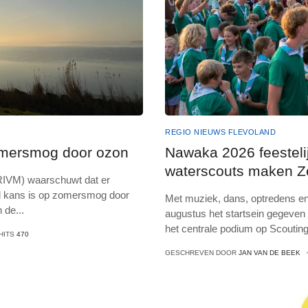
REGIO NIEUWS FLEVOLAND
omersmog door ozon
Nawaka 2026 feesteli
waterscouts maken Ze
(RIVM) waarschuwt dat er
nd kans is op zomersmog door
Met muziek, dans, optredens e
n de
...
augustus het startsein gegeve
het centrale podium op Scoutin
HITS
470
GESCHREVEN DOOR
JAN VAN DE BEEK