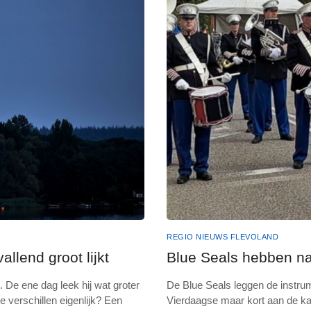
REGIO NIEUWS FLEVOLAND
lend groot lijkt
Blue Seals hebben na
De ene dag leek hij wat groter
De Blue Seals leggen de instru
 verschillen eigenlijk? Een
Vierdaagse maar kort aan de ka