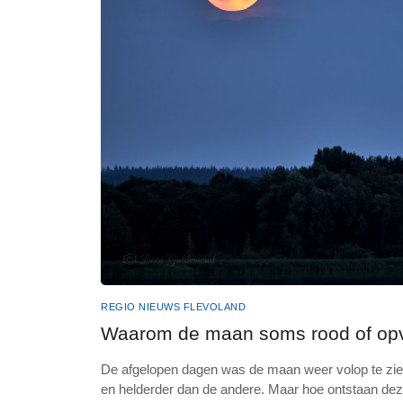
REGIO NIEUWS FLEVOLAND
Waarom de maan soms rood of opval
De afgelopen dagen was de maan weer volop te zie. 
en helderder dan de andere. Maar hoe ontstaan deze