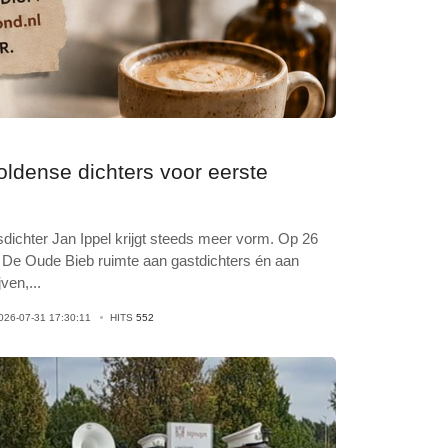
oldense dichters voor eerste
dichter Jan Ippel krijgt steeds meer vorm. Op 26
is De Oude Bieb ruimte aan gastdichters én aan
jven,
...
026-07-31 17:30:11
HITS
552