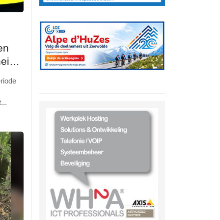
en
heid
riode
t
...