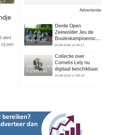
Advertentie
ndje
Derde Open
Zeewolder Jeu de
SPORT IN
 alert
Bouleskampioenschap
ZEEWOLDE
zij een
op 22 augustus
05-08-2026 11:00:17
Collectie over
Cornelis Lely nu
REGIO NIEUWS
digitaal beschikbaar
FLEVOLAND
04-08-2026 17:00:10