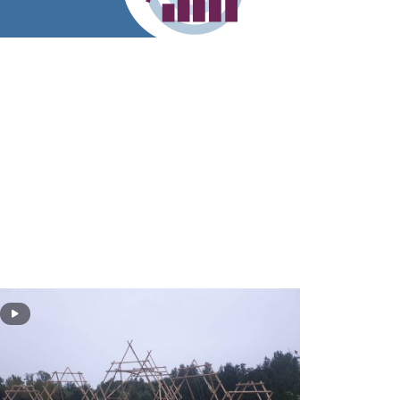
to: Jesse Roelfs - Scouting Jan Wandelaar