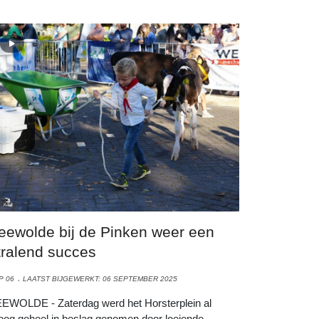
eewolde bij de Pinken weer een
tralend succes
P 06
LAATST BIJGEWERKT: 06 SEPTEMBER 2025
EWOLDE - Zaterdag werd het Horsterplein al
oeg geheel in beslag genomen door loeiende