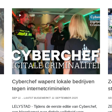
Cyberchef wapent lokale bedrijven
Z
tegen internetcriminelen
s
SEP 11
LAATST BIJGEWERKT: 11 SEPTEMBER 2025
SE
LELYSTAD - Tijdens de eerste editie van Cyberchef,
ZE
een bijeenkomst over digitale veiligheid voor
vr