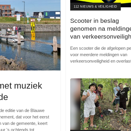
112 NIEUWS & VEILIGHEID
Scooter in beslag
genomen na melding
van verkeersonveilig
en overlast
Een scooter die de afgelopen pe
voor meerdere meldingen van
verkeersonveiligheid en overlas
met muziek
de
de editie van de Blauwe
nement, dat voor het eerst
an van de gemeente, keert
ur 's ochtends tot