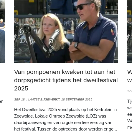
Van pompoenen kweken tot aan het
W
dorpsgedicht tijdens het dweilfestival
w
2025
SE
SEP 18
LAATST BIJGEWERKT: 18 SEPTEMBER 2025
en
Ti
wo
Het Dweilfestival 2025 vond plaats op het Kerkplein in
ee
Zeewolde. Lokale Omroep Zeewolde (LOZ) was
.
Wa
daarbij aanwezig en verzorgde een live verslag van
mo
het festival. Tussen de optredens door werden er ge...