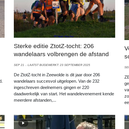
Sterke editie ZtotZ-tocht: 206
V
wandelaars volbrengen de afstand
s
SEP 21
LAATST BIJGEWERKT: 23 SEPTEMBER 2025
SE
De ZtotZ-tocht in Zeewolde is dit jaar door 206
ZE
d.
wandelaars succesvol uitgelopen. Van de 232
ge
ingeschreven deelnemers gingen er 220
va
daadwerkelijk van start. Het wandelevenement kende
zo
meerdere afstanden,...
ee