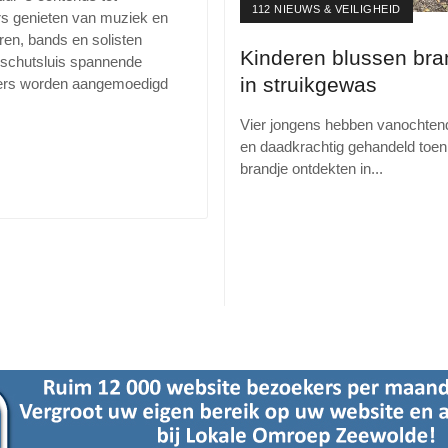
112 NIEUWS & VEILIGHEID
rs genieten van muziek en
ren, bands en solisten
Kinderen blussen bra
de schutsluis spannende
in struikgewas
tters worden aangemoedigd
Vier jongens hebben vanochtend
en daadkrachtig gehandeld toen 
brandje ontdekten in
...