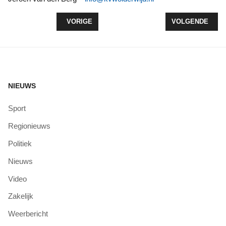
VORIG ARTIKEL: ZEEWOLDER SNIPERS M16-2 VE
VOLGENDE ARTIK
VORIGE
VOLGENDE
NIEUWS
Sport
Regionieuws
Politiek
Nieuws
Video
Zakelijk
Weerbericht