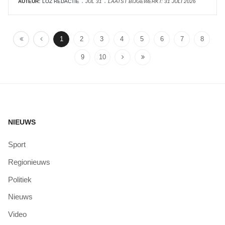
AUTEUR:
LOZ REDACTIE
JUL 31
LAATST BIJGEWERKT: 31 JULI 2026
1
2
3
4
5
6
7
8
9
10
NIEUWS
Sport
Regionieuws
Politiek
Nieuws
Video