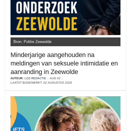
Bron: Politie Zeewolde
Minderjarige aangehouden na
meldingen van seksuele intimidatie en
aanranding in Zeewolde
AUTEUR:
LOZ REDACTIE
AUG 02
LAATST BIJGEWERKT: 02 AUGUSTUS 2026