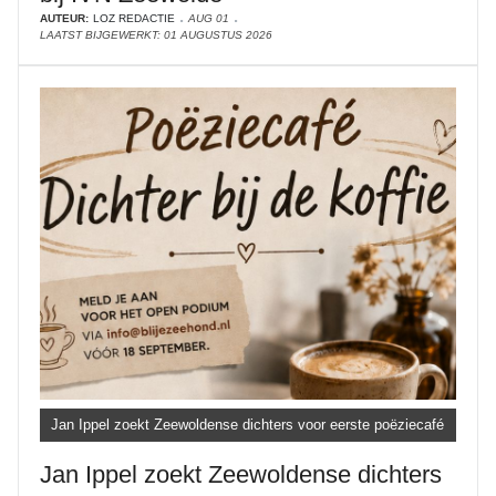
AUTEUR:
LOZ REDACTIE
AUG 01
LAATST BIJGEWERKT: 01 AUGUSTUS 2026
Jan Ippel zoekt Zeewoldense dichters voor eerste poëziecafé
Jan Ippel zoekt Zeewoldense dichters