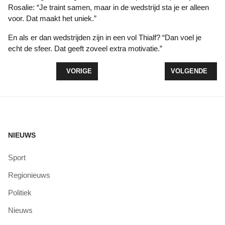
Rosalie: “Je traint samen, maar in de wedstrijd sta je er alleen
voor. Dat maakt het uniek.”
En als er dan wedstrijden zijn in een vol Thialf? “Dan voel je
echt de sfeer. Dat geeft zoveel extra motivatie.”
VORIG ARTIKEL: NEDERLANDS RECORD EN MEER
VOLGENDE ARTI
VORIGE
VOLGENDE
NIEUWS
Sport
Regionieuws
Politiek
Nieuws