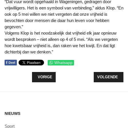
“Dat vuur wordt opgehaald in Wageningen, gedragen door
vrijwilligers. Het is een symbool van verbinding,” aldus Klop. “En
ook op 5 mei willen we niet vergeten dat onze vrijheid is
bevochten door mensen die daar hun leven voor hebben
gegeven.”
Volgens Klop is het noodzakelijk dat vrijheid elk jaar opnieuw
wordt besproken – niet alleen op 4 of 5 mei. “Als we vergeten
hoe kwetsbaar vrijheid is, dan raken we het kwijt. En dat ligt
dichterbij dan we denken.”
f
Whatsapp
Deel
VORIG ARTIKEL: GROEP 8 VAN DE TOERMALIJN 
VOLGENDE ARTI
VORIGE
VOLGENDE
NIEUWS
Sport