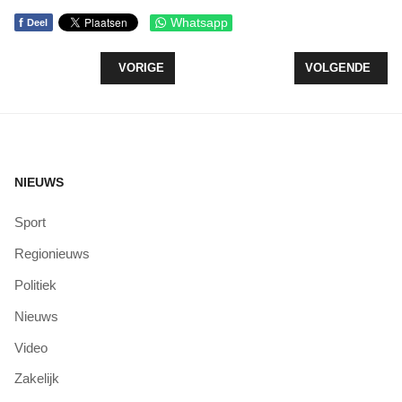
f
Whatsapp
Deel
VORIG ARTIKEL: D66 STELT VRAGEN OVER TOE
VOLGENDE ARTI
VORIGE
VOLGENDE
NIEUWS
Sport
Regionieuws
Politiek
Nieuws
Video
Zakelijk