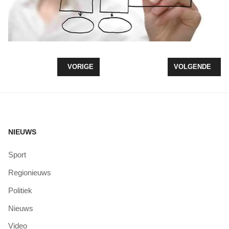
VORIG ARTIKEL: NON STOP LOZ KERSTMUZIEK
VOLGENDE ARTI
VORIGE
VOLGENDE
NIEUWS
Sport
Regionieuws
Politiek
Nieuws
Video