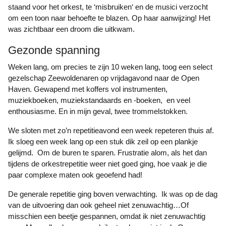
staand voor het orkest, te ‘misbruiken‘ en de musici verzocht
om een toon naar behoefte te blazen. Op haar aanwijzing! Het
was zichtbaar een droom die uitkwam.
Gezonde spanning
Weken lang, om precies te zijn 10 weken lang, toog een select
gezelschap Zeewoldenaren op vrijdagavond naar de Open
Haven. Gewapend met koffers vol instrumenten,
muziekboeken, muziekstandaards en -boeken, en veel
enthousiasme. En in mijn geval, twee trommelstokken.
We sloten met zo’n repetitieavond een week repeteren thuis af.
Ik sloeg een week lang op een stuk dik zeil op een plankje
gelijmd. Om de buren te sparen. Frustratie alom, als het dan
tijdens de orkestrepetitie weer niet goed ging, hoe vaak je die
paar complexe maten ook geoefend had!
De generale repetitie ging boven verwachting. Ik was op de dag
van de uitvoering dan ook geheel niet zenuwachtig…Of
misschien een beetje gespannen, omdat ik niet zenuwachtig