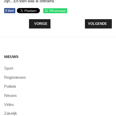
zijn…En toen was ik ontroerd."
f
Whatsapp
Deel
VORIG ARTIKEL: HENGELSPORTERS EN VRIJWIL
VOLGENDE ARTI
VORIGE
VOLGENDE
NIEUWS
Sport
Regionieuws
Politiek
Nieuws
Video
Zakelijk