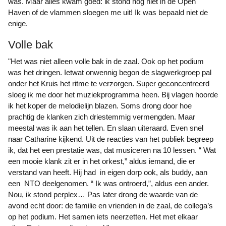
was. Maar alles kwam goed: ik stond nog niet in de Open
Haven of de vlammen sloegen me uit! Ik was bepaald niet de
enige.
Volle bak
"Het was niet alleen volle bak in de zaal. Ook op het podium
was het dringen. Ietwat onwennig begon de slagwerkgroep pal
onder het Kruis het ritme te verzorgen. Super geconcentreerd
sloeg ik me door het muziekprogramma heen. Bij vlagen hoorde
ik het koper de melodielijn blazen. Soms drong door hoe
prachtig de klanken zich driestemmig vermengden. Maar
meestal was ik aan het tellen. En slaan uiteraard. Even snel
naar Catharine kijkend. Uit de reacties van het publiek begreep
ik, dat het een prestatie was, dat musiceren na 10 lessen. “ Wat
een mooie klank zit er in het orkest,” aldus iemand, die er
verstand van heeft. Hij had in eigen dorp ook, als buddy, aan
een NTO deelgenomen. “ Ik was ontroerd,”, aldus een ander.
Nou, ik stond perplex… Pas later drong de waarde van de
avond echt door: de familie en vrienden in de zaal, de collega’s
op het podium. Het samen iets neerzetten. Het met elkaar