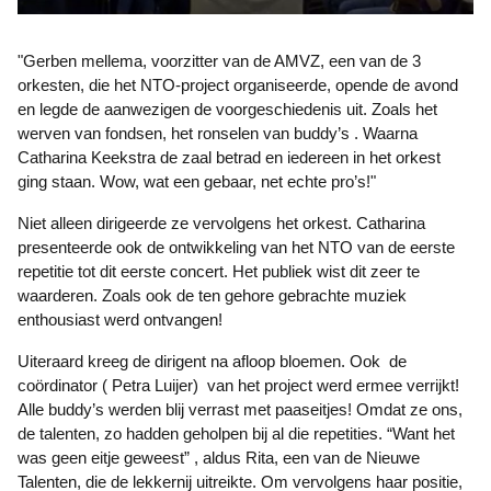
"Gerben mellema, voorzitter van de AMVZ, een van de 3
orkesten, die het NTO-project organiseerde, opende de avond
en legde de aanwezigen de voorgeschiedenis uit. Zoals het
werven van fondsen, het ronselen van buddy’s . Waarna
Catharina Keekstra de zaal betrad en iedereen in het orkest
ging staan. Wow, wat een gebaar, net echte pro’s!"
Niet alleen dirigeerde ze vervolgens het orkest. Catharina
presenteerde ook de ontwikkeling van het NTO van de eerste
repetitie tot dit eerste concert. Het publiek wist dit zeer te
waarderen. Zoals ook de ten gehore gebrachte muziek
enthousiast werd ontvangen!
Uiteraard kreeg de dirigent na afloop bloemen. Ook de
coördinator ( Petra Luijer) van het project werd ermee verrijkt!
Alle buddy’s werden blij verrast met paaseitjes! Omdat ze ons,
de talenten, zo hadden geholpen bij al die repetities. “Want het
was geen eitje geweest” , aldus Rita, een van de Nieuwe
Talenten, die de lekkernij uitreikte. Om vervolgens haar positie,