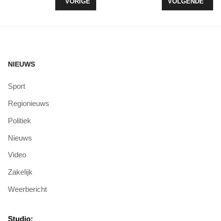
VORIG ARTIKEL: TV
VOLGENDE ARTI
VORIGE
VOLGENDE
NIEUWS
Sport
Regionieuws
Politiek
Nieuws
Video
Zakelijk
Weerbericht
Studio: