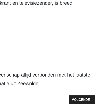
atie uit Zeewolde.
 ELKAAR EN MET ELKAAR
VOLGENDE ARTIKEL: Z
VOLGENDE