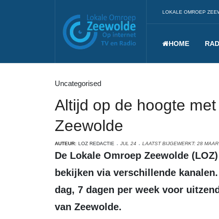
LOKALE OMROEP ZEE
HOME
RAD
Uncategorised
Altijd op de hoogte me
Zeewolde
AUTEUR:
LOZ REDACTIE
JUL 24
LAATST BIJGEWERKT: 28 MAAR
De Lokale Omroep Zeewolde (LOZ) is dag en nacht te beluisteren en te
bekijken via verschillende kanalen.
dag, 7 dagen per week voor uitzend
van Zeewolde.