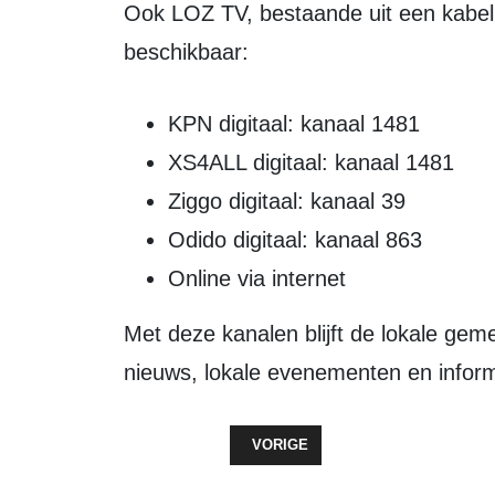
Ook LOZ TV, bestaande uit een kabelkrant en televisiezender, is breed
beschikbaar:
KPN digitaal: kanaal 1481
XS4ALL digitaal: kanaal 1481
Ziggo digitaal: kanaal 39
Odido digitaal: kanaal 863
Online via internet
Met deze kanalen blijft de lokale gemeenschap altijd verbonden met het laatste
nieuws, lokale evenementen en inform
VORIG ARTIKEL: ZEEWOLDE VOOR
VORIGE