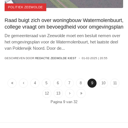
POLITIEK ZEEWOLDE
Raad buigt zich over woningbouw Watermolenbuurt,
college vraagt om bevoegdheid voor omgevingsplan
De gemeenteraad van Zeewolde moet een besluit nemen over
het omgevingsplan voor de Watermolenbuurt, het laatste deel
van Polderwijk Noord. Door de
...
GESCHREVEN DOOR
REDACTIE ZEEWOLDE KIEST
01-02-2025 | 20:55
4
5
6
7
8
9
10
11
12
13
Pagina 9 van 32