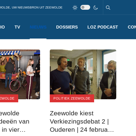
WOLDE, UW NIEUWSBRON UIT ZEEWOLDE
IO
TV
NIEUWS
DOSSIERS
LOZ PODCAST
CO
EEWOLDE
POLITIEK ZEEWOLDE
ewolde
Zeewolde kiest
 ideeën van
Verkiezingsdebat 2 |
in vier
Ouderen | 24 februari