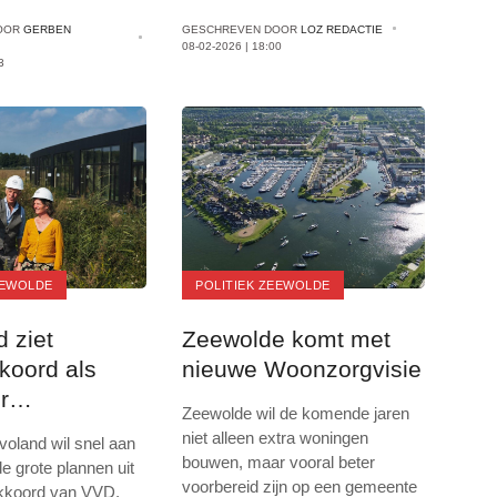
OOR
GERBEN
GESCHREVEN DOOR
LOZ REDACTIE
08-02-2026 | 18:00
3
EEWOLDE
POLITIEK ZEEWOLDE
d ziet
Zeewolde komt met
koord als
nieuwe Woonzorgvisie
r
Zeewolde wil de komende jaren
rking
niet alleen extra woningen
voland wil snel aan
bouwen, maar vooral beter
e grote plannen uit
voorbereid zijn op een gemeente
akkoord van VVD,