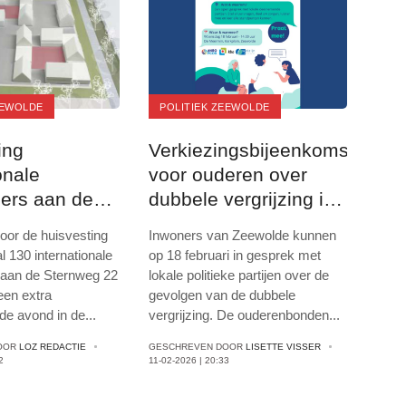
EEWOLDE
POLITIEK ZEEWOLDE
ing
Verkiezingsbijeenkomst
onale
voor ouderen over
ers aan de
dubbele vergrijzing in
: raad zoekt
De Meermin
oor de huisvesting
Inwoners van Zeewolde kunnen
 130 internationale
op 18 februari in gesprek met
aan de Sternweg 22
lokale politieke partijen over de
een extra
gevolgen van de dubbele
de avond in de
...
vergrijzing. De ouderenbonden
...
OOR
LOZ REDACTIE
GESCHREVEN DOOR
LISETTE VISSER
2
11-02-2026 | 20:33