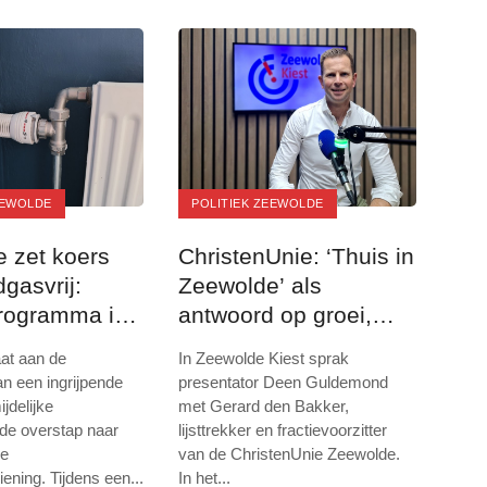
EEWOLDE
POLITIEK ZEEWOLDE
 zet koers
ChristenUnie: ‘Thuis in
gasvrij:
Zeewolde’ als
rogramma in
antwoord op groei,
verandering en sociale
at aan de
In Zeewolde Kiest sprak
samenhang
n een ingrijpende
presentator Deen Guldemond
jdelijke
met Gerard den Bakker,
 de overstap naar
lijsttrekker en fractievoorzitter
me
van de ChristenUnie Zeewolde.
ening. Tijdens een
...
In het
...