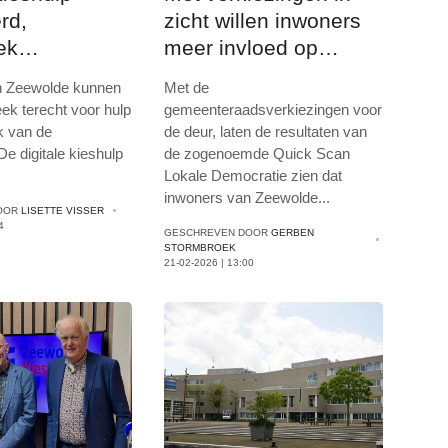
rd,
zicht willen inwoners
ek
meer invloed op
unt inwoners
gemeentebeleid in
n Zeewolde kunnen
Met de
eo)
Zeewolde
heek terecht voor hulp
gemeenteraadsverkiezingen voor
ik van de
de deur, laten de resultaten van
e digitale kieshulp
de zogenoemde Quick Scan
Lokale Democratie zien dat
inwoners van Zeewolde
...
OOR
LISETTE VISSER
4
GESCHREVEN DOOR
GERBEN
STORMBROEK
21-02-2026 | 13:00