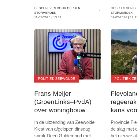
GESCHREVEN DOOR
GERBEN
GESCHREVEN D
STORMBROEK
STORMBROEK
11-02-2026 | 13:31
09-02-2026 | 12:1
POLITIEK ZEEWOLDE
POLITIEK Z
Frans Meijer
Flevolan
(GroenLinks–PvdA)
regeerak
over woningbouw,
kans voo
wijken en veiligheid
samenwe
In de uitzending van Zeewolde
Provincie Fle
Kiest van afgelopen dinsdag
de slag met d
sprak Deen Guldemond met
het nieuwe 