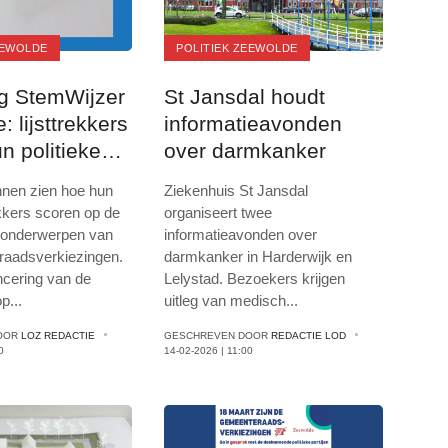
EEWOLDE
POLITIEK ZEEWOLDE
g StemWijzer
St Jansdal houdt
 lijsttrekkers
informatieavonden
n politieke
over darmkanker
nen zien hoe hun
Ziekenhuis St Jansdal
rekkers scoren op de
organiseert twee
e onderwerpen van
informatieavonden over
raadsverkiezingen.
darmkanker in Harderwijk en
ncering van de
Lelystad. Bezoekers krijgen
op
...
uitleg van medisch
...
OOR
LOZ REDACTIE
GESCHREVEN DOOR
REDACTIE LOD
0
14-02-2026 | 11:00