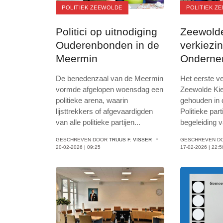
POLITIEK ZEEWOLDE
POLITIEK Z
Politici op uitnodiging
Zeewolde
Ouderenbonden in de
verkiezi
Meermin
Onderne
februari
De benedenzaal van de Meermin
Het eerste v
vormde afgelopen woensdag een
Zeewolde Kie
politieke arena, waarin
gehouden in 
lijsttrekkers of afgevaardigden
Politieke par
van alle politieke partijen
...
begeleiding 
GESCHREVEN DOOR
TRUUS F. VISSER
GESCHREVEN D
20-02-2026 | 09:25
17-02-2026 | 22:5