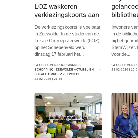
LOZ wakkeren
gelancee
verkiezingskoorts aan
bibliothe
onderste
De verkiezingskoorts is voelbaar
Inwoners va
(met vid
in Zeewolde. In de studio van de
in de bibliot
Lokale Omroep Zeewolde (LOZ)
bij het gebru
op het Schepenveld werd
StemWijzer. D
dinsdag 17 februari het
...
voor de
...
GESCHREVEN DOOR
MANNES
GESCHREVEN D
SCHOPPINK - ZEEWOLDE ACTUEEL EN
23-02-2026 | 15:5
LOKALE OMROEP ZEEWOLDE
23-02-2026 | 21:45