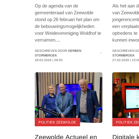
over Woldhof
aangeno
Op de agenda van de
Als het aan 
gemeenteraad van Zeewolde
van Zeewolde l
stond op 26 februari het plan om
jongerencen
de bebouwingsmogelijkheden
een verplaa
voor Weidevereniging Woldhof te
optredens te
verruimen
...
.
kunnen inwo
GESCHREVEN DOOR
GERBEN
GESCHREVEN D
STORMBROEK
STORMBROEK
28-02-2026 | 09:00
27-02-2026 | 15:0
POLITIEK ZEEWOLDE
POLITIEK Z
Zeewolde Actueel en
Digitale 