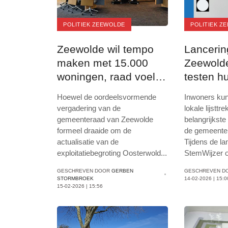
POLITIEK ZEEWOLDE
POLITIEK Z
Zeewolde wil tempo
Lancerin
maken met 15.000
Zeewolde:
woningen, raad voelt
testen hu
zich gepasseerd
keuzes
Hoewel de oordeelsvormende
Inwoners kun
vergadering van de
lokale lijstt
gemeenteraad van Zeewolde
belangrijkst
formeel draaide om de
de gemeente
actualisatie van de
Tijdens de la
exploitatiebegroting Oosterwold
...
StemWijzer 
GESCHREVEN DOOR
GERBEN
GESCHREVEN D
STORMBROEK
14-02-2026 | 15:0
15-02-2026 | 15:56