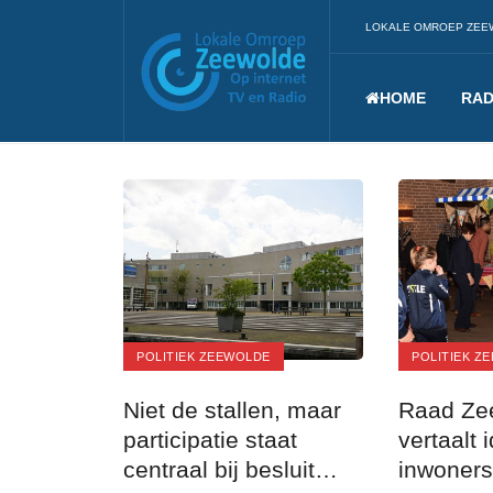
LOKALE OMROEP ZEE
HOME
RAD
POLITIEK ZEEWOLDE
POLITIEK Z
Niet de stallen, maar
Raad Ze
participatie staat
vertaalt
centraal bij besluit
inwoners 