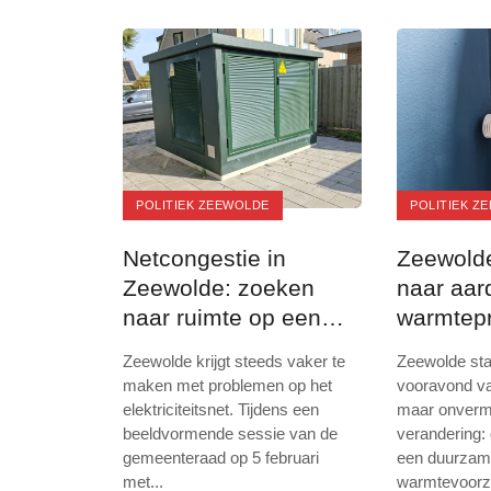
POLITIEK ZEEWOLDE
POLITIEK Z
Netcongestie in
Zeewolde
Zeewolde: zoeken
naar aard
naar ruimte op een
warmtep
druk elektriciteitsnet
de maak
Zeewolde krijgt steeds vaker te
Zeewolde sta
maken met problemen op het
vooravond va
elektriciteitsnet. Tijdens een
maar onvermi
beeldvormende sessie van de
verandering:
gemeenteraad op 5 februari
een duurza
met
...
warmtevoorzi