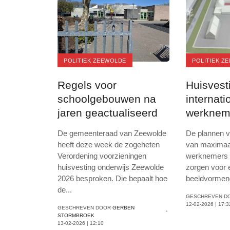
POLITIEK ZEEWOLDE
POLITIEK Z
Regels voor
Huisvest
schoolgebouwen na
internati
jaren geactualiseerd
werknem
Sternweg
De gemeenteraad van Zeewolde
De plannen v
houvast
heeft deze week de zogeheten
van maximaal
Verordening voorzieningen
werknemers 
huisvesting onderwijs Zeewolde
zorgen voor 
2026 besproken. Die bepaalt hoe
beeldvormen
de
...
GESCHREVEN D
12-02-2026 | 17:3
GESCHREVEN DOOR
GERBEN
STORMBROEK
13-02-2026 | 12:10