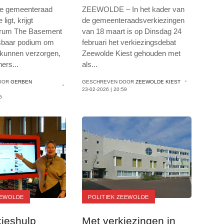
men moties
2026
de gemeenteraad
ZEEWOLDE – In het kader van
igt, krijgt
de gemeenteraadsverkiezingen
trum The Basement
van 18 maart is op Dinsdag 24
tsbaar podium om
februari het verkiezingsdebat
 kunnen verzorgen,
Zeewolde Kiest gehouden met
ners
...
als
...
OOR
GERBEN
GESCHREVEN DOOR
ZEEWOLDE KIEST
23-02-2026 | 20:59
6
EEWOLDE
POLITIEK ZEEWOLDE
kieshulp
Met verkiezingen in