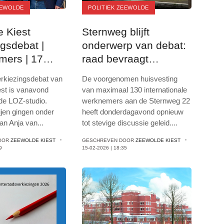
EEWOLDE
POLITIEK ZEEWOLDE
 Kiest
Sternweg blijft
ngsdebat |
onderwerp van debat:
mers | 17
raad bevraagt
 2026
juridische
erkiezingsdebat van
De voorgenomen huisvesting
houdbaarheid en
st is vanavond
van maximaal 130 internationale
locatiekeuze
de LOZ-studio.
werknemers aan de Sternweg 22
tijen gingen onder
heeft donderdagavond opnieuw
van Anja van
...
tot stevige discussie geleid
...
.
OOR
ZEEWOLDE KIEST
GESCHREVEN DOOR
ZEEWOLDE KIEST
9
15-02-2026 | 18:35