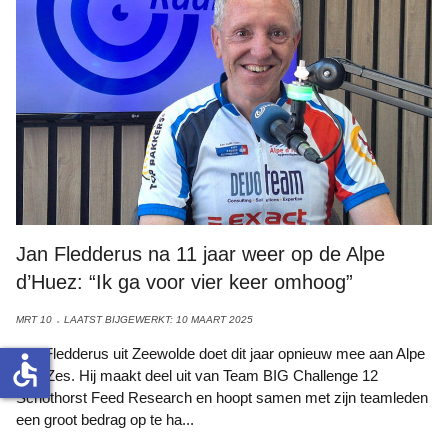
Jan Fledderus na 11 jaar weer op de Alpe
d’Huez: “Ik ga voor vier keer omhoog”
MRT 10
LAATST BIJGEWERKT: 10 MAART 2025
Jan Fledderus uit Zeewolde doet dit jaar opnieuw mee aan Alpe
accessible
d’HuZes. Hij maakt deel uit van Team BIG Challenge 12
Schothorst Feed Research en hoopt samen met zijn teamleden
een groot bedrag op te ha...