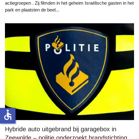
actiegroepen . Zij filmden in het geheim Israëlische gasten in het
park en plaatsten de beel...
accessible
Hybride auto uitgebrand bij garagebox in
Zeewolde – politie onderzoekt brandstichting