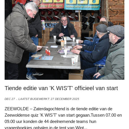
Tiende editie van 'K WIS’T' officieel van start
DEC 27
LAATST BIJGEWERKT: 27 DECEMBER 2025
ZEEWOLDE – Zaterdagochtend is de tiende editie van de
Zeewoldense quiz 'K WIS’T' van start gegaan.Tussen 07.00 en
09.00 uur konden de 44 deelnemende teams hun
vragenboekjes ophalen in de tent van Wint...