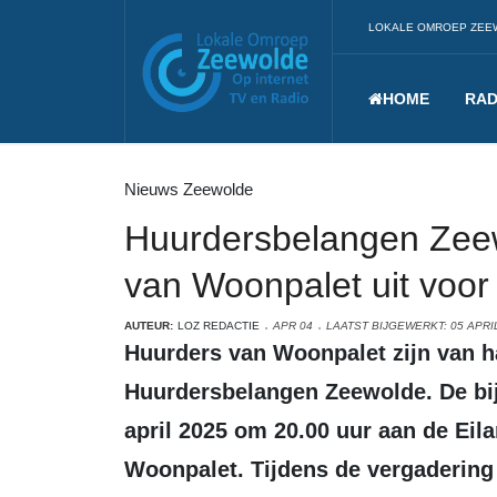
LOKALE OMROEP ZEE
HOME
RAD
Nieuws Zeewolde
Huurdersbelangen Zee
van Woonpalet uit voor
AUTEUR:
LOZ REDACTIE
APR 04
LAATST BIJGEWERKT: 05 APRI
Huurders van Woonpalet zijn van harte welkom op de jaarvergadering van
Huurdersbelangen Zeewolde. De bi
april 2025 om 20.00 uur aan de Eila
Woonpalet. Tijdens de vergaderin