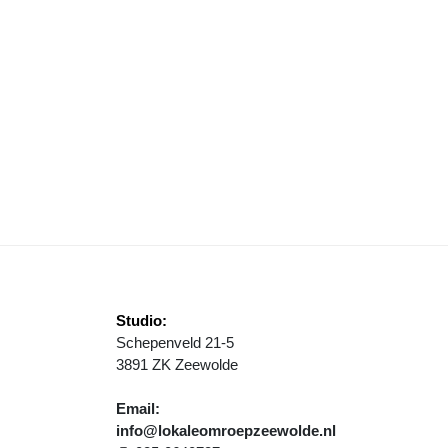
EWOLDE VIERT 80 JAAR VRIJHEID MET BEVRIJDINGSVUUR EN FEEST
Studio:
Schepenveld 21-5
3891 ZK Zeewolde
Email:
info@lokaleomroepzeewolde.nl