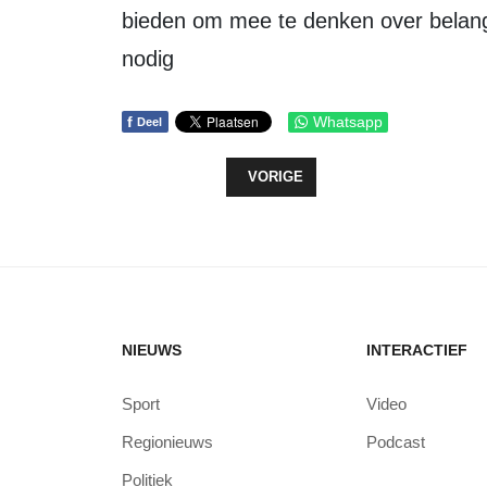
bieden om mee te denken over belang
nodig
f
Whatsapp
Deel
VORIG ARTIKEL: SOCIAAL-EMOTIO
VORIGE
NIEUWS
INTERACTIEF
Sport
Video
Regionieuws
Podcast
Politiek