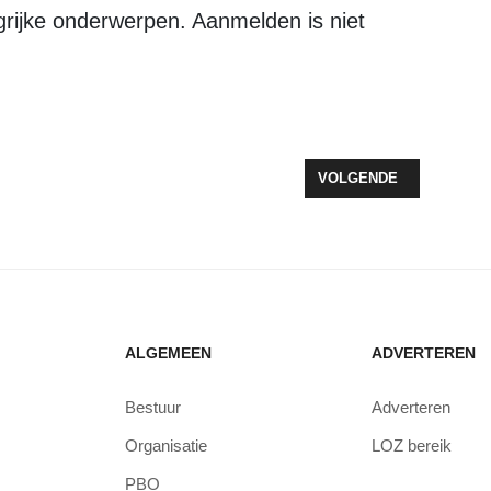
rijke onderwerpen. Aanmelden is niet
NELE VEILIGHEID: EEN TAAK VOOR ONS ALLEMAAL
VOLGENDE ARTIKEL: ZE
VOLGENDE
ALGEMEEN
ADVERTEREN
Bestuur
Adverteren
Organisatie
LOZ bereik
PBO