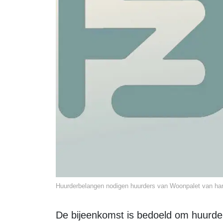
Huurderbelangen nodigen huurders van Woonpalet van hart
De bijeenkomst is bedoeld om huurders te informeren en de mogelijkheid te