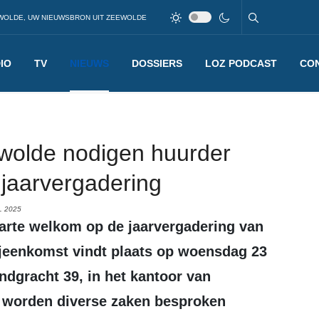
WOLDE, UW NIEUWSBRON UIT ZEEWOLDE
IO
TV
NIEUWS
DOSSIERS
LOZ PODCAST
CO
wolde nodigen huurder
 jaarvergadering
L 2025
jeenkomst vindt plaats op woensdag 23
ndgracht 39, in het kantoor van
g worden diverse zaken besproken