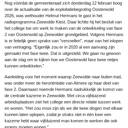
Nog vóórdat de gemeenteraad zich donderdag 12 februari boog
over de actualisatie van de exploitatiebegroting Oosterwold
2026, was wethouder Helmut Hermans te gast in het
radioprogramma Zeewolde Kiest. Daar lichtte hij het besluit van
het college toe om werk te maken van de ontwikkeling van fase
2 van Oosterwold op Zeewolder grondgebied. Volgens Hermans
is er feitelijk geen sprake van “versnellen”, maar van het inlopen
van vertraging. “Eigenlijk zou er in 2020 al een aanvang zijn
gemaakt met fase twee. Dat is uitgesteld. We gaan nu gewoon
aan de slag om te kijken hoe we Oosterwold fase twee netjes
kunnen ontwikkelen.”
Aanleiding voor het moment waarop Zeewolde naar buiten trad,
was onder meer de heroriëntatie van Almere op haar deel van
fase 2. Daarnaast noemde Hermans nadrukkelijk de komst van
de centrale kazerne in Zeewolde. Met circa vijfduizend
arbeidsplaatsen ziet het college een directe relatie tussen werk
en wonen. “Het zou mooi zijn als we die twee dingen met elkaar
kunnen laten oplopen, zodat je straks niet in één keer een
kazerne hebt waar vijfduizend man komen te werken die ook
ergens moeten wonen.”