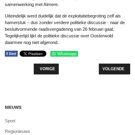
samenwerking met Almere.
Uiteindelijk werd duidelijk dat de exploitatiebegroting zelf als
hamerstuk – dus zonder verdere politieke discussie - naar de
besluitvormende raadsvergadering van 26 februari gaat.
Tegelijkertijd lijkt de politieke discussie over Oosterwold
daarmee nog niet afgerond.
f
Whatsapp
Deel
VORIG ARTIKEL: STERNWEG BLIJFT ONDERWERP
VOLGENDE ARTI
VORIGE
VOLGENDE
NIEUWS
Sport
Regionieuws