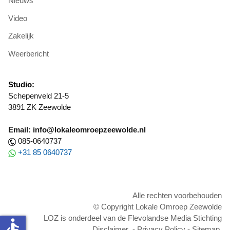
Nieuws
Video
Zakelijk
Weerbericht
Studio:
Schepenveld 21-5
3891 ZK Zeewolde
Email: info@lokaleomroepzeewolde.nl
085-0640737
+31 85 0640737
Alle rechten voorbehouden
© Copyright Lokale Omroep Zeewolde
LOZ is onderdeel van de Flevolandse Media Stichting
accessible
Disclaimer
-
Privacy Policy
-
Sitemap