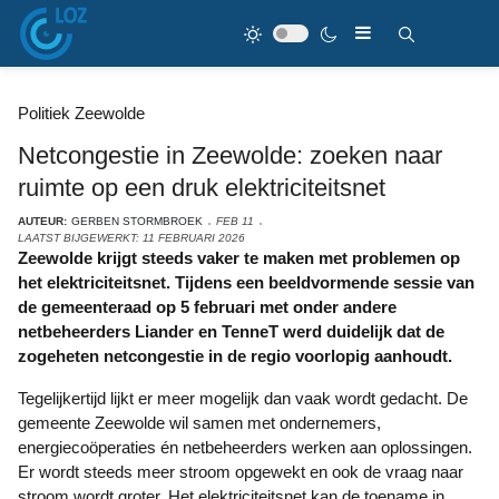
Politiek Zeewolde
Netcongestie in Zeewolde: zoeken naar
ruimte op een druk elektriciteitsnet
AUTEUR:
GERBEN STORMBROEK
FEB 11
LAATST BIJGEWERKT: 11 FEBRUARI 2026
Zeewolde krijgt steeds vaker te maken met problemen op
het elektriciteitsnet. Tijdens een beeldvormende sessie van
de gemeenteraad op 5 februari met onder andere
netbeheerders Liander en TenneT werd duidelijk dat de
zogeheten netcongestie in de regio voorlopig aanhoudt.
Tegelijkertijd lijkt er meer mogelijk dan vaak wordt gedacht. De
gemeente Zeewolde wil samen met ondernemers,
energiecoöperaties én netbeheerders werken aan oplossingen.
Er wordt steeds meer stroom opgewekt en ook de vraag naar
stroom wordt groter. Het elektriciteitsnet kan de toename in