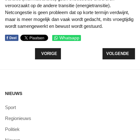
veroorzaakt op de andere transitie (energietransitie).
Netcongestie is geen probleem dat op korte termijn verdwijnt,
maar is meer mogelijk dan vaak wordt gedacht, mits vroegtijdig
wordt samengewerkt en bewust wordt gestuurd.
f
Whatsapp
Deel
VORIG ARTIKEL: VERKIEZINGSBIJEENKOMST VO
VOLGENDE ARTI
VORIGE
VOLGENDE
NIEUWS
Sport
Regionieuws
Politiek