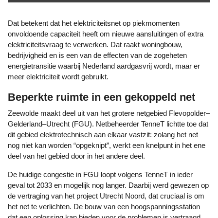
Dat betekent dat het elektriciteitsnet op piekmomenten
onvoldoende capaciteit heeft om nieuwe aansluitingen of extra
elektriciteitsvraag te verwerken. Dat raakt woningbouw,
bedrijvigheid en is een van de effecten van de zogeheten
energietransitie waarbij Nederland aardgasvrij wordt, maar er
meer elektriciteit wordt gebruikt.
Beperkte ruimte in een gekoppeld net
Zeewolde maakt deel uit van het grotere netgebied Flevopolder–
Gelderland–Utrecht (FGU). Netbeheerder TenneT lichtte toe dat
dit gebied elektrotechnisch aan elkaar vastzit: zolang het net
nog niet kan worden “opgeknipt”, werkt een knelpunt in het ene
deel van het gebied door in het andere deel.
De huidige congestie in FGU loopt volgens TenneT in ieder
geval tot 2033 en mogelijk nog langer. Daarbij werd gewezen op
de vertraging van het project Utrecht Noord, dat cruciaal is om
het net te verlichten. De bouw van een hoogspanningsstation
dat een oplossing kan bieden voor de problemen is vertraagd.