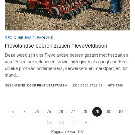
REGIO NIEUWS FLEVOLAND
Flevolandse boeren zaaien FlevoVeldboon
Deze week zijn vier Flevolandse boeren gestart met het zaaien
van 25 hectare veldbonen, zowel biologisch als gangbaar. Een
unieke pilot van ondernemers, verwerkers en marktpartijen, tot
stand
...
GESCHREVEN DOOR
RENE VERSTRATEN
2020-03-26 17:23:58
HITS
2768
74
75
76
77
78
79
80
81
82
83
Pagina 79 van 107