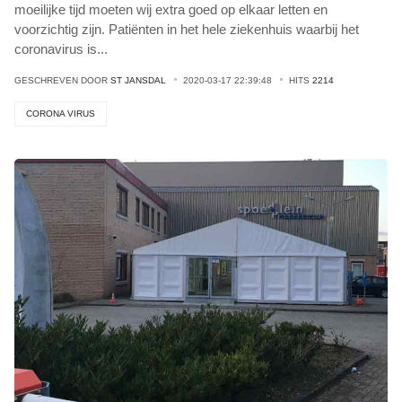
moeilijke tijd moeten wij extra goed op elkaar letten en
voorzichtig zijn. Patiënten in het hele ziekenhuis waarbij het
coronavirus is
...
GESCHREVEN DOOR
ST JANSDAL
2020-03-17 22:39:48
HITS
2214
CORONA VIRUS