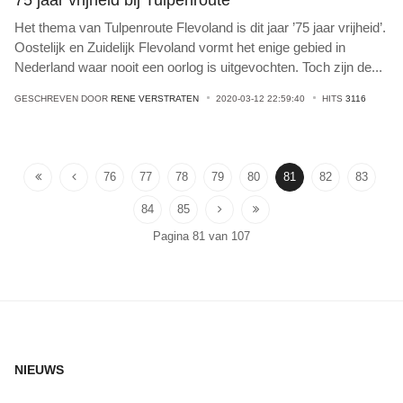
Het thema van Tulpenroute Flevoland is dit jaar ’75 jaar vrijheid’.
Oostelijk en Zuidelijk Flevoland vormt het enige gebied in
Nederland waar nooit een oorlog is uitgevochten. Toch zijn de
...
GESCHREVEN DOOR
RENE VERSTRATEN
2020-03-12 22:59:40
HITS
3116
76
77
78
79
80
81
82
83
84
85
Pagina 81 van 107
NIEUWS