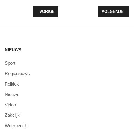
VORIG ARTIKEL: PINKEN, BRADERIE EN MUZIEK 
VOLGENDE ARTIK
VORIGE
VOLGENDE
NIEUWS
Sport
Regionieuws
Politiek
Nieuws
Video
Zakelijk
Weerbericht