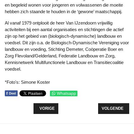
en begeleid wonen voor jongeren en volwassenen die moeite
hebben zich staande te houden in de ‘gewone’ maatschappij.
Al vanaf 1979 ontplooit de heer Van IJzendoorn vrijwillig
activiteiten bij een aantal organisaties en stichtingen die actief
zijn op het gebied van (biologisch-dynamische) landbouw en
voedsel. Dit zijn o.a. de Biologisch-Dynamische Vereniging voor
landbouw en voeding, Stichting Demeter, Coöperatie Boer en
Zorg Flevoland/Gelderland, Federatie Landbouw en Zorg,
Kennisnetwerk Multifunctionele Landbouw en Transitiecoalitie
voedsel.
*Foto's: Simone Koster
f
Whatsapp
Deel
VORIG ARTIKEL: REPRISE 'EEN AVOND PUUR! THE
VOLGENDE ARTIK
VORIGE
VOLGENDE