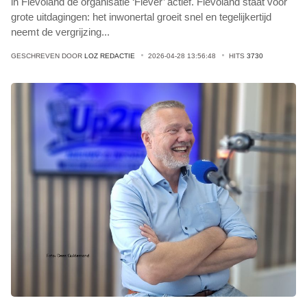
in Flevoland de organisatie ‘Flever’ actief. Flevoland staat voor
grote uitdagingen: het inwonertal groeit snel en tegelijkertijd
neemt de vergrijzing
...
GESCHREVEN DOOR
LOZ REDACTIE
2026-04-28 13:56:48
HITS
3730