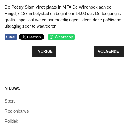
De Poëtry Slam vindt plaats in MFA De Windhoek aan de
Ringdijk 187 in Lelystad en begint om 14.00 uur. De toegang is
gratis. Ippel laat weten aanmoedigingen tijdens deze poëtische
uitdaging zeer te waarderen.
f
Whatsapp
Deel
VORIG ARTIKEL: NAGEBOUWD DRUGSLAB IN STA
VOLGENDE ARTIK
VORIGE
VOLGENDE
NIEUWS
Sport
Regionieuws
Politiek