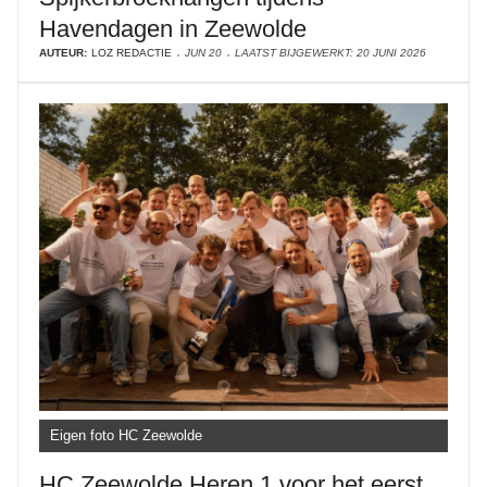
Havendagen in Zeewolde
AUTEUR:
LOZ REDACTIE
JUN 20
LAATST BIJGEWERKT: 20 JUNI 2026
Eigen foto HC Zeewolde
HC Zeewolde Heren 1 voor het eerst