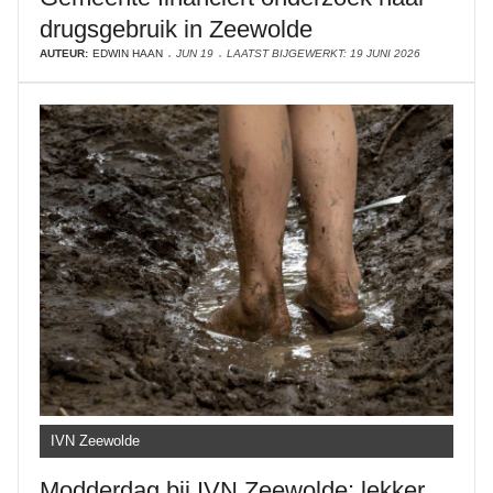
drugsgebruik in Zeewolde
AUTEUR:
EDWIN HAAN
JUN 19
LAATST BIJGEWERKT: 19 JUNI 2026
IVN Zeewolde
Modderdag bij IVN Zeewolde: lekker