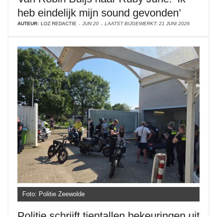
heb eindelijk mijn sound gevonden’
AUTEUR:
LOZ REDACTIE
JUN 20
LAATST BIJGEWERKT: 21 JUNI 2026
Foto: Politie Zeewolde
Politie schrijft tientallen bekeuringen uit