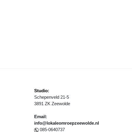
EGIOFINALES VAN STREET VOETBAL GESPEELD OP RAADHUISPLEIN
Studio:
Schepenveld 21-5
3891 ZK Zeewolde
Email:
info@lokaleomroepzeewolde.nl
085-0640737