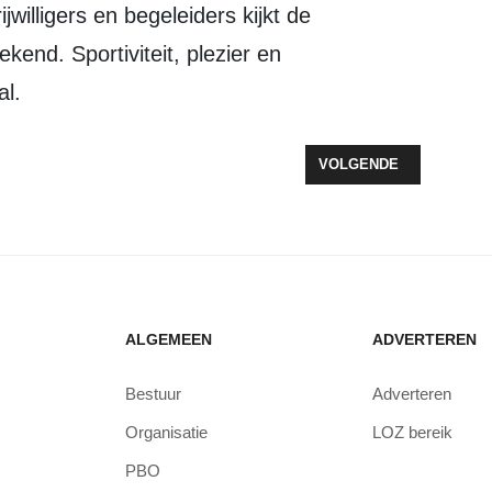
end. Sportiviteit, plezier en
al.
MP IN ZEEWOLDE SMAAKT NAAR MEER
VOLGENDE ARTIKEL: R
VOLGENDE
ALGEMEEN
ADVERTEREN
Bestuur
Adverteren
Organisatie
LOZ bereik
PBO