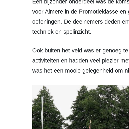
Een bijzonder onderdeel was de komst van Zeewoldenaar Hidde Kiljan. Hij speelt
voor Almere in de Promotieklasse en g
oefeningen. De deelnemers deden en
techniek en spelinzicht.
Ook buiten het veld was er genoeg te doen. De kinderen aten samen, deden
activiteiten en hadden veel plezier 
was het een mooie gelegenheid om n