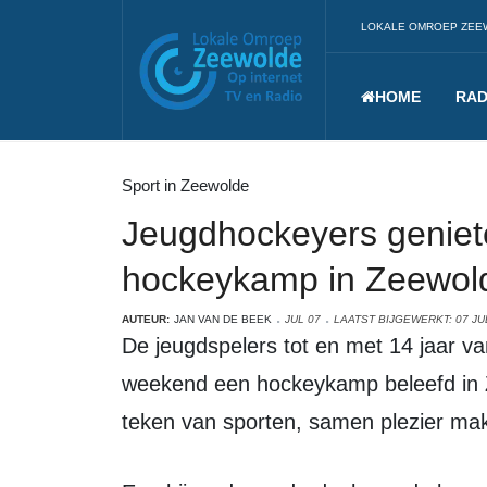
LOKALE OMROEP ZEE
HOME
RAD
Sport in Zeewolde
Jeugdhockeyers geniet
hockeykamp in Zeewol
AUTEUR:
JAN VAN DE BEEK
JUL 07
LAATST BIJGEWERKT: 07 JU
De jeugdspelers tot en met 14 jaar van de hockeyclub hebben afgelopen
weekend een hockeykamp beleefd in 
teken van sporten, samen plezier mak