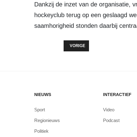
Dankzij de inzet van de organisatie, vrijwilligers en begeleiders kijkt de
hockeyclub terug op een geslaagd week
saamhorigheid stonden daarbij centra
VORIG ARTIKEL: INSTAP MEERKA
VORIGE
NIEUWS
INTERACTIEF
Sport
Video
Regionieuws
Podcast
Politiek