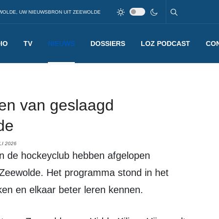
WOLDE, UW NIEUWSBRON UIT ZEEWOLDE
IO
TV
NIEUWS
DOSSIERS
LOZ PODCAST
CO
en van geslaagd
de
LI 2026
Zeewolde. Het programma stond in het
en en elkaar beter leren kennen.