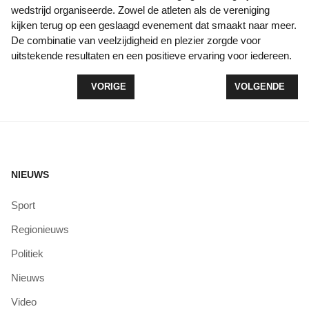
wedstrijd organiseerde. Zowel de atleten als de vereniging
kijken terug op een geslaagd evenement dat smaakt naar meer.
De combinatie van veelzijdigheid en plezier zorgde voor
uitstekende resultaten en een positieve ervaring voor iedereen.
VORIG ARTIKEL: MOOIE EN SPANNENDE WEDSTR
VOLGENDE ARTI
VORIGE
VOLGENDE
NIEUWS
Sport
Regionieuws
Politiek
Nieuws
Video