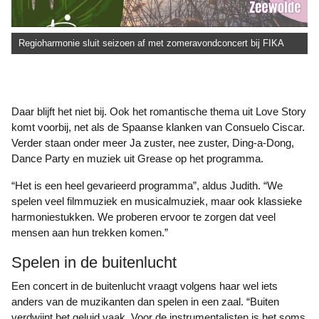
Regioharmonie sluit seizoen af met zomeravondconcert bij FIKA
Daar blijft het niet bij. Ook het romantische thema uit Love Story
komt voorbij, net als de Spaanse klanken van Consuelo Ciscar.
Verder staan onder meer Ja zuster, nee zuster, Ding-a-Dong,
Dance Party en muziek uit Grease op het programma.
“Het is een heel gevarieerd programma”, aldus Judith. “We
spelen veel filmmuziek en musicalmuziek, maar ook klassieke
harmoniestukken. We proberen ervoor te zorgen dat veel
mensen aan hun trekken komen.”
Spelen in de buitenlucht
Een concert in de buitenlucht vraagt volgens haar wel iets
anders van de muzikanten dan spelen in een zaal. “Buiten
verdwijnt het geluid vaak. Voor de instrumentalisten is het soms