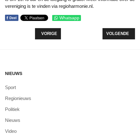
vereniging is te vinden via regioharmonie.nl.
f
Whatsapp
Deel
VORIG ARTIKEL: HAVENDAGEN ZEEWOLDE STAAN 
VOLGENDE ARTI
VORIGE
VOLGENDE
NIEUWS
Sport
Regionieuws
Politiek
Nieuws
Video