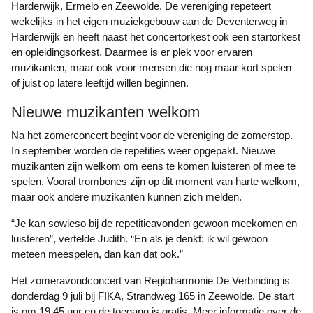
Harderwijk, Ermelo en Zeewolde. De vereniging repeteert
wekelijks in het eigen muziekgebouw aan de Deventerweg in
Harderwijk en heeft naast het concertorkest ook een startorkest
en opleidingsorkest. Daarmee is er plek voor ervaren
muzikanten, maar ook voor mensen die nog maar kort spelen
of juist op latere leeftijd willen beginnen.
Nieuwe muzikanten welkom
Na het zomerconcert begint voor de vereniging de zomerstop.
In september worden de repetities weer opgepakt. Nieuwe
muzikanten zijn welkom om eens te komen luisteren of mee te
spelen. Vooral trombones zijn op dit moment van harte welkom,
maar ook andere muzikanten kunnen zich melden.
“Je kan sowieso bij de repetitieavonden gewoon meekomen en
luisteren”, vertelde Judith. “En als je denkt: ik wil gewoon
meteen meespelen, dan kan dat ook.”
Het zomeravondconcert van Regioharmonie De Verbinding is
donderdag 9 juli bij FIKA, Strandweg 165 in Zeewolde. De start
is om 19.45 uur en de toegang is gratis. Meer informatie over de