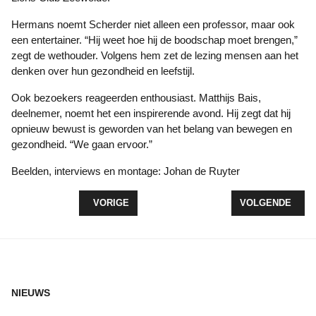
Hermans noemt Scherder niet alleen een professor, maar ook
een entertainer. “Hij weet hoe hij de boodschap moet brengen,”
zegt de wethouder. Volgens hem zet de lezing mensen aan het
denken over hun gezondheid en leefstijl.
Ook bezoekers reageerden enthousiast. Matthijs Bais,
deelnemer, noemt het een inspirerende avond. Hij zegt dat hij
opnieuw bewust is geworden van het belang van bewegen en
gezondheid. “We gaan ervoor.”
Beelden, interviews en montage: Johan de Ruyter
VORIG ARTIKEL: SCOUTINGGROEPEN UIT ZEEWO
VOLGENDE ARTIK
VORIGE
VOLGENDE
NIEUWS