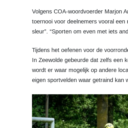
Volgens COA-woordvoerder Marjon Antoons (Flevoland en Overijssel) is het
toernooi voor deelnemers vooral een 
sleur”. “Sporten om even met iets ande
Tijdens het oefenen voor de voorronde werd op verschillende locaties getraind.
In Zeewolde gebeurde dat zelfs een 
wordt er waar mogelijk op andere loc
eigen sportvelden waar getraind kan 