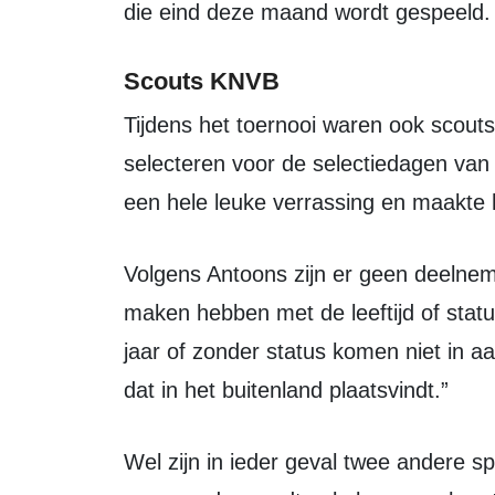
die eind deze maand wordt gespeeld.
Scouts KNVB
Tijdens het toernooi waren ook scouts van de KNVB aanwezig om jongeren te
selecteren voor de selectiedagen van 
een hele leuke verrassing en maakte h
Volgens Antoons zijn er geen deelnemers uit Zeewolde geselecteerd. “Dat kan te
maken hebben met de leeftijd of stat
jaar of zonder status komen niet in 
dat in het buitenland plaatsvindt.”
Wel zijn in ieder geval twee andere spelers uitgenodigd voor een selectiedag,