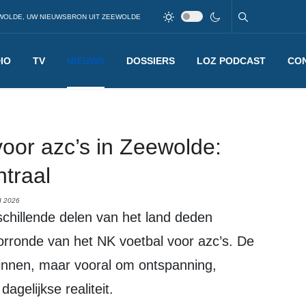
WOLDE, UW NIEUWSBRON UIT ZEEWOLDE
IO
TV
NIEUWS
DOSSIERS
LOZ PODCAST
CO
oor azc’s in Zeewolde:
ntraal
I 2026
rronde van het NK voetbal voor azc’s. De
winnen, maar vooral om ontspanning,
gelijkse realiteit.