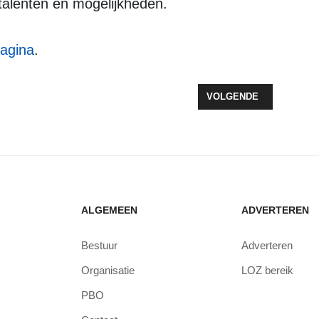
talenten en mogelijkheden.
agina
.
END BRENGT WEDSTRIJDEN EN WEGAFSLUITINGEN NAAR ZEEWOLDE
VOLGENDE ARTIKEL: NA
VOLGENDE
ALGEMEEN
ADVERTEREN
Bestuur
Adverteren
Organisatie
LOZ bereik
PBO