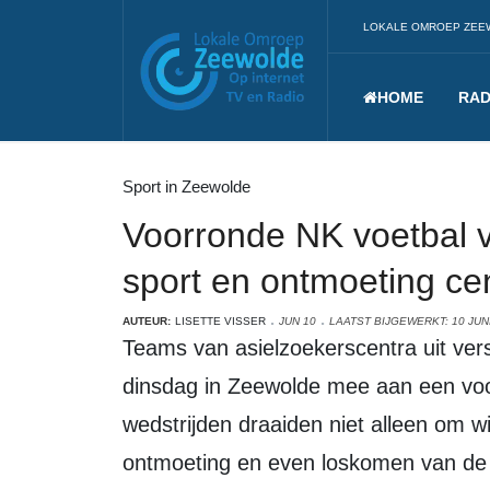
LOKALE OMROEP ZEE
HOME
RAD
Sport in Zeewolde
Voorronde NK voetbal v
sport en ontmoeting ce
AUTEUR:
LISETTE VISSER
JUN 10
LAATST BIJGEWERKT: 10 JUN
Teams van asielzoekerscentra uit verschillende delen van het land deden
dinsdag in Zeewolde mee aan een voo
wedstrijden draaiden niet alleen om 
ontmoeting en even loskomen van de da