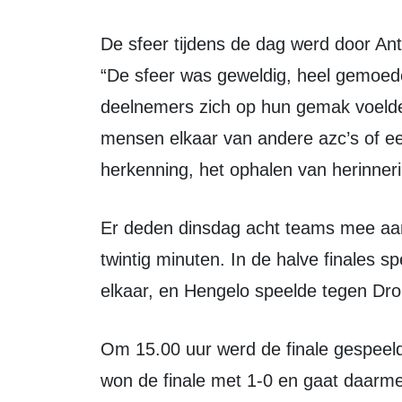
De sfeer tijdens de dag werd door Antoons als positief en gezellig omschreven.
“De sfeer was geweldig, heel gemoedel
deelnemers zich op hun gemak voeld
mensen elkaar van andere azc’s of e
herkenning, het ophalen van herinner
Er deden dinsdag acht teams mee aan het toernooi. De wedstrijden duurden
twintig minuten. In de halve finales 
elkaar, en Hengelo speelde tegen Dro
Om 15.00 uur werd de finale gespeeld tussen Zeewolde en Hengelo. Hengelo
won de finale met 1-0 en gaat daarmee