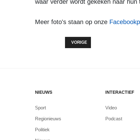
waar verder wordt gekeken naar hun 
Meer foto's staan op onze
Facebookp
VORIG ARTIKEL: TRIATHLONWEEK
VORIGE
NIEUWS
INTERACTIEF
Sport
Video
Regionieuws
Podcast
Politiek