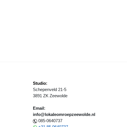
CHTELIJKE KOPPELWEDSTRIJD BIJ ONS STEKKIE
Studio:
Schepenveld 21-5
3891 ZK Zeewolde
Email:
info@lokaleomroepzeewolde.nl
085-0640737
+31 85 0640737