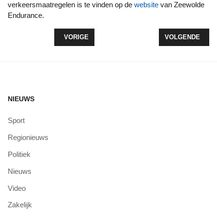
verkeersmaatregelen is te vinden op de
website
van Zeewolde
Endurance.
VORIG ARTIKEL: VV ZEEWOLDE STELT TWEEDE 
VOLGENDE ARTI
VORIGE
VOLGENDE
NIEUWS
Sport
Regionieuws
Politiek
Nieuws
Video
Zakelijk