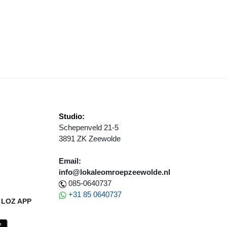
EWEEGDAG 65+ IN ZEEWOLDE
Studio:
Schepenveld 21-5
3891 ZK Zeewolde
Email:
info@lokaleomroepzeewolde.nl
085-0640737
+31 85 0640737
LOZ APP