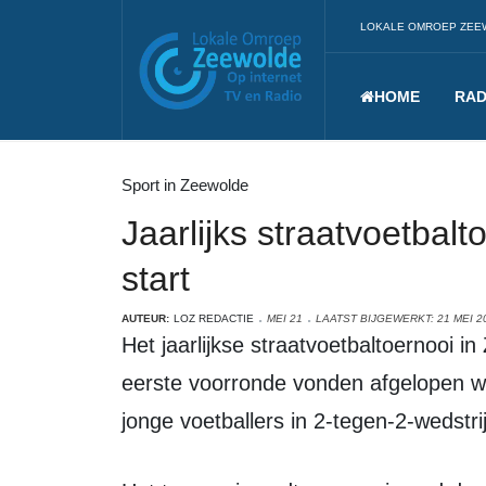
LOKALE OMROEP ZEE
HOME
RAD
Sport in Zeewolde
Jaarlijks straatvoetbal
start
AUTEUR:
LOZ REDACTIE
MEI 21
LAATST BIJGEWERKT: 21 MEI 2
Het jaarlijkse straatvoetbaltoernooi in Zeewolde is begonnen. De opening en
eerste voorronde vonden afgelopen w
jonge voetballers in 2-tegen-2-wedstri