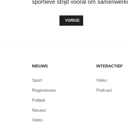
sportieve strijd vooral om samenwerkin
VORIG ARTIKEL: WOLDERWIJD/DYZ
VORIGE
NIEUWS
INTERACTIEF
Sport
Video
Regionieuws
Podcast
Politiek
Nieuws
Video