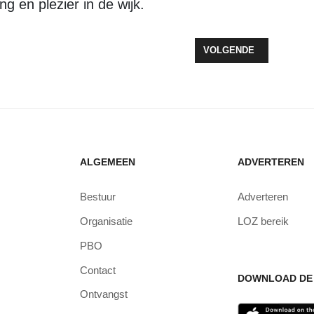
g en plezier in de wijk.
LE VERLIEST NIPT LAATSTE THUISDUEL VAN ROOD-WIT
VOLGENDE ARTIKEL: B
VOLGENDE
ALGEMEEN
ADVERTEREN
Bestuur
Adverteren
Organisatie
LOZ bereik
PBO
Contact
DOWNLOAD DE 
Ontvangst