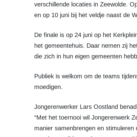
verschillende locaties in Zeewolde. O
en op 10 juni bij het veldje naast de 
De finale is op 24 juni op het Kerkplein. De regiofinale volgt op zaterdag 4 juli bij
het gemeentehuis. Daar nemen zij het
die zich in hun eigen gemeenten hebb
Publiek is welkom om de teams tijdens de komende voorrondes en finales aan te
moedigen.
Jongerenwerker Lars Oostland benadrukt het belang van het toernooi en zegt:
“Met het toernooi wil Jongerenwerk 
manier samenbrengen en stimuleren om 