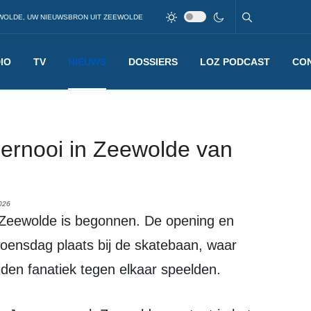
WOLDE, UW NIEUWSBRON UIT ZEEWOLDE
IO
TV
NIEUWS
DOSSIERS
LOZ PODCAST
CO
toernooi in Zeewolde van
026
oensdag plaats bij de skatebaan, waar
jden fanatiek tegen elkaar speelden.