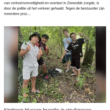
van verkeersonveiligheid en overlast in Zeewolde zorgde, is
door de politie uit het verkeer gehaald. Tegen de bestuurder zijn
meerdere proc...
Bron: Zeewolde Actueel ; De brandplek en de vier jongens bij het
gebluste vuur, van links naar rechts: Maxim, Mustafa, Noah en
Senn.
Kinderen blussen brandje in struikgewas