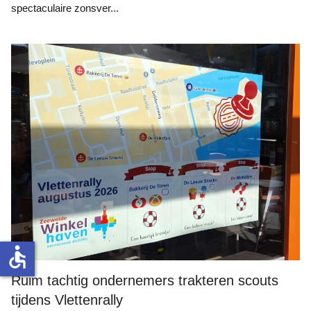
spectaculaire zonsver...
Ruim tachtig ondernemers trakteren scouts tijdens Vlettenrally
accessible
Ruim tachtig ondernemers trakteren scouts
tijdens Vlettenrally