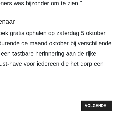
ners was bijzonder om te zien."
enaar
urende de maand oktober bij verschillende
s een tastbare herinnering aan de rijke
st-have voor iedereen die het dorp een
ELLING OVER ZEEWOLDE; KAREL WETHMAR IN DE VERBEELDING
VOLGENDE ARTIKEL: MI
VOLGENDE