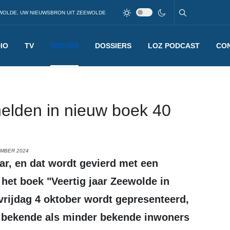
WOLDE, UW NIEUWSBRON UIT ZEEWOLDE
IO
TV
NIEUWS
DOSSIERS
LOZ PODCAST
CO
helden in nieuw boek 40
EMBER 2024
het boek "Veertig jaar Zeewolde in
 vrijdag 4 oktober wordt gepresenteerd,
l bekende als minder bekende inwoners