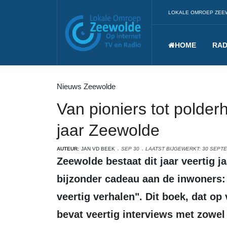
LOKALE OMROEP ZEE
HOME
RAD
Nieuws Zeewolde
Van pioniers tot polder
jaar Zeewolde
AUTEUR:
JAN VD BEEK
SEP 30
LAATST BIJGEWERKT: 30 SEPT
Zeewolde bestaat dit jaar veertig jaar, en dat wordt gevierd met een
bijzonder cadeau aan de inwoners: 
veertig verhalen". Dit boek, dat op
bevat veertig interviews met zowe