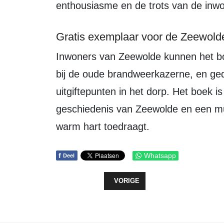
enthousiasme en de trots van de inwo
Gratis exemplaar voor de Zeewold
Inwoners van Zeewolde kunnen het boek gratis ophalen op zaterdag 5 oktober
bij de oude brandweerkazerne, en ged
uitgiftepunten in het dorp. Het boek i
geschiedenis van Zeewolde en een mu
warm hart toedraagt.
f
Whatsapp
Deel
VORIG ARTIKEL: BEVLOGEN VERT
VORIGE