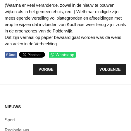
(Waarna er veel veranderde, zowel in de nieuw te bouwen
wijken als in het gemeentehuis, red. ) Wethmar eindigde zijn
meeslepende vertelling vol plattegronden en afbeeldingen met
erop te wijzen dat invloeden van Koolhaas weer terug zijn, zoals
in de groenzones van de Polderwijk.
Dat zijn verhaal op papier bewaard gaat worden was de wens
van velen in de Verbeelding.
f
Whatsapp
Deel
VORIG ARTIKEL: ZEEWOLDE START TIJDELIJKE
VOLGENDE ARTI
VORIGE
VOLGENDE
NIEUWS
Sport
Regionieuws