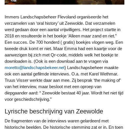
Immers Landschapsbeheer Flevoland organiseerde het
verzamelen van ‘oral history’ uit Zeewolde. Dat verzamelen
werd gedaan door een aantal vrijwilligers. Het project startte in
2018 en resulteerde in het boekje ‘Alleen maar zand en riet.”
Een succes. De 700 honderd ( gratis) boekjes vlogen weg. Een
tweede druk komt er niet. Maar Emma had een kaartje voor de
aanwezigen bij zich met Qr-code, middels welk het boekje te
downloaden is. (Ook is een download aan te vragen via
moretto@landschapsbekeer.net
) Landschapsbeheer maakte
ook een aantal gefilmde interviews. O.a. met Karel Wethmar.
Truus Visser werkte daar aan mee. Zij besprak ‘the making of’
van het interview, maar besloot met een oproep van
diepgaander aard: “ Zeewolde bestaat 40 jaar. Wordt het niet tijd
voor geschiedschrijving.”
Lyrische beschrijving van Zeewolde
De fragmenten van de interviews waren gelardeerd met
historische beelden. De historische stemming zat er in. En toen