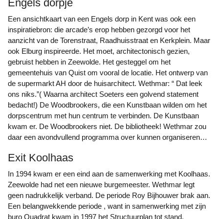
Engels dorpje
Een ansichtkaart van een Engels dorp in Kent was ook een
inspiratiebron: die arcade’s erop hebben gezorgd voor het
aanzicht van de Torenstraat, Raadhuisstraat en Kerkplein. Maar
ook Elburg inspireerde. Het moet, architectonisch gezien,
gebruist hebben in Zeewolde. Het gesteggel om het
gemeentehuis van Quist om vooral de locatie. Het ontwerp van
de supermarkt AH door de huisarchitect. Wethmar: “ Dat leek
ons niks.”( Waarna architect Soeters een golvend statement
bedacht!) De Woodbrookers, die een Kunstbaan wilden om het
dorpscentrum met hun centrum te verbinden. De Kunstbaan
kwam er. De Woodbrookers niet. De bibliotheek! Wethmar zou
daar een avondvullend programma over kunnen organiseren…
Exit Koolhaas
In 1994 kwam er een eind aan de samenwerking met Koolhaas.
Zeewolde had net een nieuwe burgemeester. Wethmar legt
geen nadrukkelijk verband. De periode Roy Bijhouwer brak aan.
Een belangwekkende periode , want in samenwerking met zijn
buro Quadrat kwam in 1997 het Structuurplan tot stand.