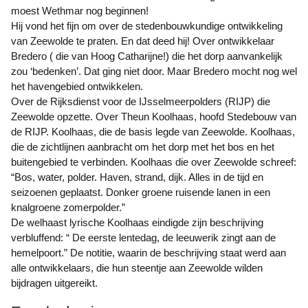
moest Wethmar nog beginnen!
Hij vond het fijn om over de stedenbouwkundige ontwikkeling
van Zeewolde te praten. En dat deed hij! Over ontwikkelaar
Bredero ( die van Hoog Catharijne!) die het dorp aanvankelijk
zou ‘bedenken’. Dat ging niet door. Maar Bredero mocht nog wel
het havengebied ontwikkelen.
Over de Rijksdienst voor de IJsselmeerpolders (RIJP) die
Zeewolde opzette. Over Theun Koolhaas, hoofd Stedebouw van
de RIJP. Koolhaas, die de basis legde van Zeewolde. Koolhaas,
die de zichtlijnen aanbracht om het dorp met het bos en het
buitengebied te verbinden. Koolhaas die over Zeewolde schreef:
“Bos, water, polder. Haven, strand, dijk. Alles in de tijd en
seizoenen geplaatst. Donker groene ruisende lanen in een
knalgroene zomerpolder.”
De welhaast lyrische Koolhaas eindigde zijn beschrijving
verbluffend: “ De eerste lentedag, de leeuwerik zingt aan de
hemelpoort.” De notitie, waarin de beschrijving staat werd aan
alle ontwikkelaars, die hun steentje aan Zeewolde wilden
bijdragen uitgereikt.