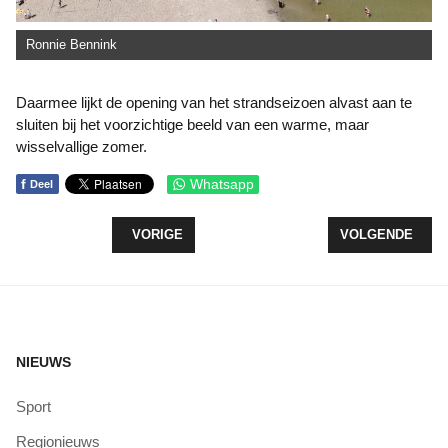
Ronnie Bennink
Daarmee lijkt de opening van het strandseizoen alvast aan te
sluiten bij het voorzichtige beeld van een warme, maar
wisselvallige zomer.
f
Whatsapp
Deel
VORIG ARTIKEL: SCHOLEN GEZOCHT VOOR PRA
VOLGENDE ARTIK
VORIGE
VOLGENDE
NIEUWS
Sport
Regionieuws