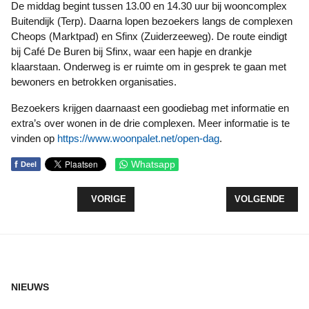
De middag begint tussen 13.00 en 14.30 uur bij wooncomplex
Buitendijk (Terp). Daarna lopen bezoekers langs de complexen
Cheops (Marktpad) en Sfinx (Zuiderzeeweg). De route eindigt
bij Café De Buren bij Sfinx, waar een hapje en drankje
klaarstaan. Onderweg is er ruimte om in gesprek te gaan met
bewoners en betrokken organisaties.
Bezoekers krijgen daarnaast een goodiebag met informatie en
extra’s over wonen in de drie complexen. Meer informatie is te
vinden op
https://www.woonpalet.net/open-dag
.
f
Whatsapp
Deel
VORIG ARTIKEL: TWEEDE ZOMERSE DAG LOKT M
VOLGENDE ARTI
VORIGE
VOLGENDE
NIEUWS