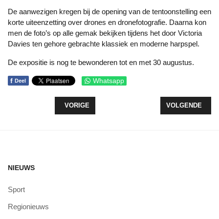
De aanwezigen kregen bij de opening van de tentoonstelling een
korte uiteenzetting over drones en dronefotografie. Daarna kon
men de foto’s op alle gemak bekijken tijdens het door Victoria
Davies ten gehore gebrachte klassiek en moderne harpspel.
De expositie is nog te bewonderen tot en met 30 augustus.
f
Whatsapp
Deel
VORIG ARTIKEL: RUIM 2100 DEELNEMERS LOPE
VOLGENDE ARTIK
VORIGE
VOLGENDE
NIEUWS
Sport
Regionieuws