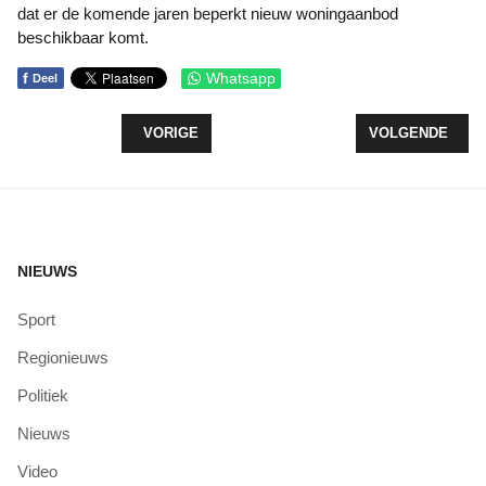
dat er de komende jaren beperkt nieuw woningaanbod
beschikbaar komt.
f
Whatsapp
Deel
VORIG ARTIKEL: IWAN VAN HECK TERUG OP DE AL
VOLGENDE ARTI
VORIGE
VOLGENDE
NIEUWS
Sport
Regionieuws
Politiek
Nieuws
Video