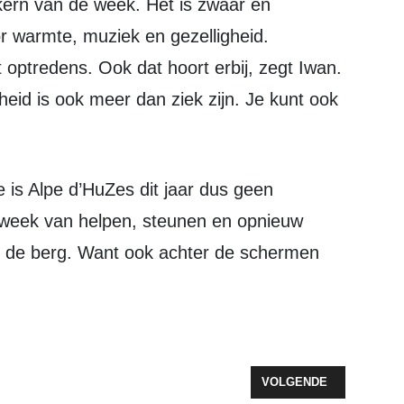
r warmte, muziek en gezelligheid.
optredens. Ook dat hoort erbij, zegt Iwan.
heid is ook meer dan ziek zijn. Je kunt ook
week van helpen, steunen en opnieuw
op de berg. Want ook achter de schermen
BERS KLAAR VOOR BEKLIMMING ALPE D’HUEZ
VOLGENDE ARTIKEL: N
VOLGENDE