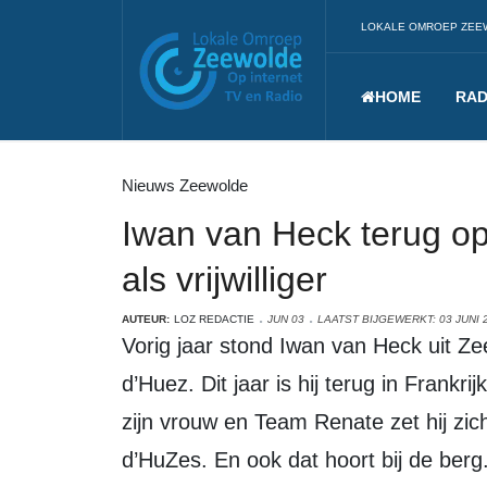
LOKALE OMROEP ZEE
HOME
RAD
Nieuws Zeewolde
Iwan van Heck terug op
als vrijwilliger
AUTEUR:
LOZ REDACTIE
JUN 03
LAATST BIJGEWERKT: 03 JUNI 
Vorig jaar stond Iwan van Heck uit Zeewolde nog als deelnemer op de Alpe
d’Huez. Dit jaar is hij terug in Frank
zijn vrouw en Team Renate zet hij zich 
d’HuZes. En ook dat hoort bij de berg