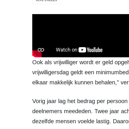
ALPE D’HUZES
Ook als vrijwilliger wordt er geld opgehaald. Voor iedere deelnemer aan de
vrijwilligersdag geldt een minimumbe
elkaar makkelijk kunnen behalen,” ver
Vorig jaar lag het bedrag per persoon hoger, omdat zij toen als reguliere
deelnemers meededen. Twee jaar acht
dezelfde mensen voelde lastig. Daarom p