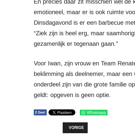
En precies daar zit misschien wel de kern van de week. Het is zwaar en
emotioneel, maar er is ook ruimte voo
Dinsdagavond is er een barbecue met 
“Ziek zijn is heel erg, maar saamhorig
gezamenlijk er tegenaan gaan.”
Voor Iwan, zijn vrouw en Team Renate is Alpe d’HuZes dit jaar dus geen
beklimming als deelnemer, maar een 
onderdeel zijn van die grote familie 
geldt: opgeven is geen optie.
f
Whatsapp
Deel
VORIG ARTIKEL: ZEEWOLDE CLIM
VORIGE