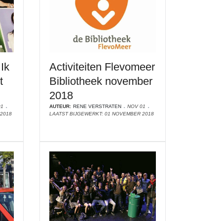
Ik
Activiteiten Flevomeer
t
Bibliotheek november
2018
01
AUTEUR:
RENE VERSTRATEN
NOV 01
2018
LAATST BIJGEWERKT: 01 NOVEMBER 2018