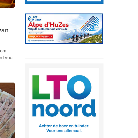
van
r om
rd voor