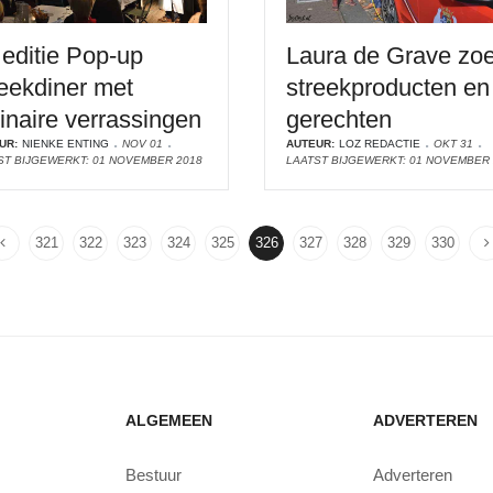
 editie Pop-up
Laura de Grave zoe
reekdiner met
streekproducten en 
linaire verrassingen
gerechten
UR:
NIENKE ENTING
NOV 01
AUTEUR:
LOZ REDACTIE
OKT 31
ST BIJGEWERKT: 01 NOVEMBER 2018
LAATST BIJGEWERKT: 01 NOVEMBER 
321
322
323
324
325
326
327
328
329
330
ALGEMEEN
ADVERTEREN
Bestuur
Adverteren