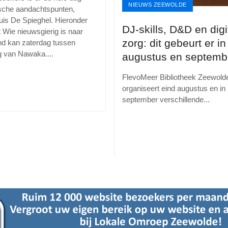
NIEUWS ZEEWOLDE
tische aandachtspunten,
uis De Spieghel. Hieronder
DJ-skills, D&D en digi
t Wie nieuwsgierig is naar
zorg: dit gebeurt er in
nd kan zaterdag tussen
ag van Nawaka
...
.
augustus en septembe
de bibliotheek
FlevoMeer Bibliotheek Zeewold
organiseert eind augustus en in
september verschillende
...