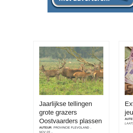
Jaarlijkse tellingen
Ex
grote grazers
je
Oostvaarders plassen
AUTE
LAAT
AUTEUR:
PROVINCIE FLEVOLAND
NOV 05