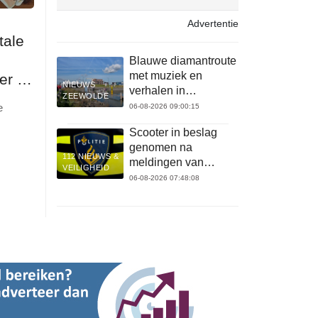
Advertentie
tale
Blauwe diamantroute
met muziek en
r in
NIEUWS
verhalen in
ZEEWOLDE
Zeewolde
e
06-08-2026 09:00:15
Scooter in beslag
genomen na
112 NIEUWS &
meldingen van
VEILIGHEID
verkeersonveiligheid
06-08-2026 07:48:08
en overlast