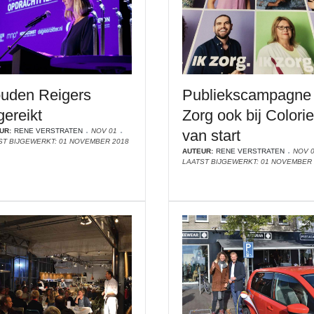
uden Reigers
Publiekscampagne 
gereikt
Zorg ook bij Colorie
UR:
RENE VERSTRATEN
NOV 01
van start
ST BIJGEWERKT: 01 NOVEMBER 2018
AUTEUR:
RENE VERSTRATEN
NOV 
LAATST BIJGEWERKT: 01 NOVEMBER 