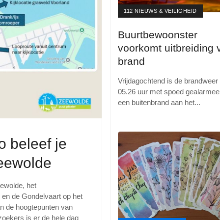
112 NIEUWS & VEILIGHEID
Buurtbewoonster
voorkomt uitbreiding 
brand
Vrijdagochtend is de brandwee
05.26 uur met spoed gealarmee
een buitenbrand aan het
...
o beleef je
eewolde
ewolde, het
 en de Gondelvaart op het
an de hoogtepunten van
oekers is er de hele dag