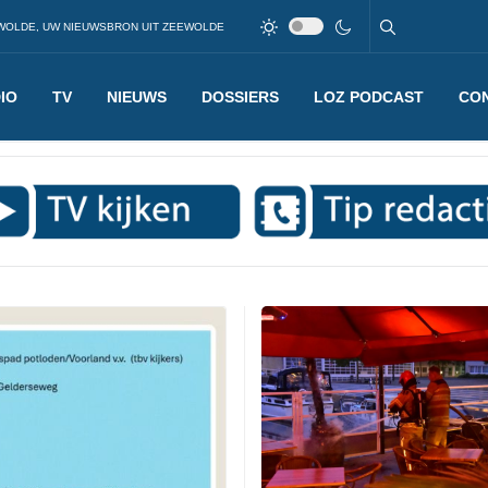
WOLDE, UW NIEUWSBRON UIT ZEEWOLDE
IO
TV
NIEUWS
DOSSIERS
LOZ PODCAST
CO