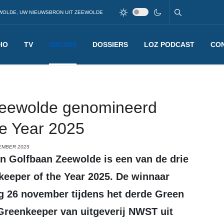
WOLDE, UW NIEUWSBRON UIT ZEEWOLDE
IO
TV
NIEUWS
DOSSIERS
LOZ PODCAST
CO
 Zeewolde genomineerd
he Year 2025
EMBER 2025
keeper of the Year 2025. De winnaar
 26 november tijdens het derde Green
Greenkeeper van uitgeverij NWST uit