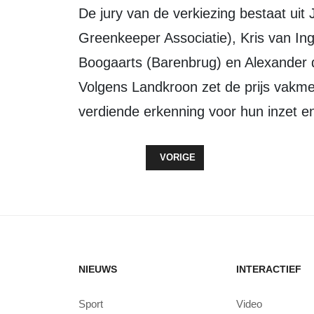
De jury van de verkiezing bestaat uit Jannes Landkroon (Nederlandse
Greenkeeper Associatie), Kris van In
Boogaarts (Barenbrug) en Alexander d
Volgens Landkroon zet de prijs vakmen
verdiende erkenning voor hun inzet e
VORIG ARTIKEL: NIEUWE EIGENA
VORIGE
NIEUWS
INTERACTIEF
Sport
Video