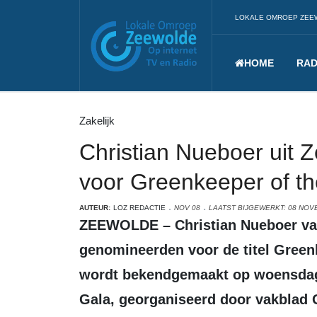
LOKALE OMROEP ZEE
HOME
RAD
Zakelijk
Christian Nueboer uit
voor Greenkeeper of t
AUTEUR:
LOZ REDACTIE
NOV 08
LAATST BIJGEWERKT: 08 NOV
ZEEWOLDE – Christian Nueboer van Golfbaan Zeewolde is een van de drie
genomineerden voor de titel Green
wordt bekendgemaakt op woensdag
Gala, georganiseerd door vakblad 