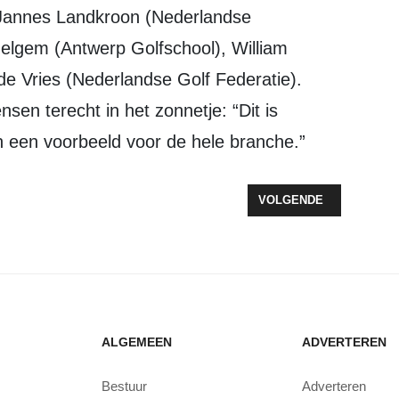
gelgem (Antwerp Golfschool), William
e Vries (Nederlandse Golf Federatie).
sen terecht in het zonnetje: “Dit is
n een voorbeeld voor de hele branche.”
REN BAKKER BART WILLEN VERTROUWDE SFEER BEHOUDEN
VOLGENDE ARTIKEL: VO
VOLGENDE
ALGEMEEN
ADVERTEREN
Bestuur
Adverteren