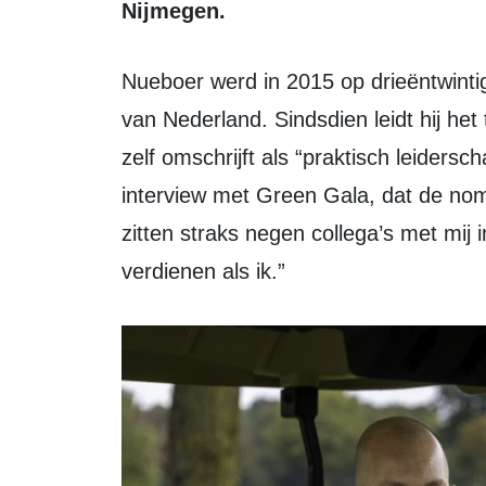
Nijmegen.
Nueboer werd in 2015 op drieëntwintigjarige leeftijd de jongste hoofdgreenkeeper
van Nederland. Sindsdien leidt hij he
zelf omschrijft als “praktisch leidersch
interview met Green Gala, dat de nomin
zitten straks negen collega’s met mij i
verdienen als ik.”