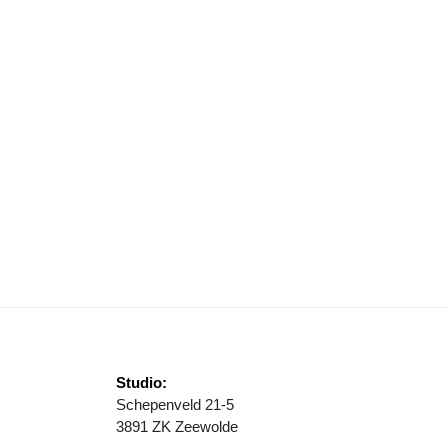
ORMALIG TUINCENTRUM DE OOSTEINDE GAAT VERDER MET ‘CINDY’
Studio:
Schepenveld 21-5
3891 ZK Zeewolde