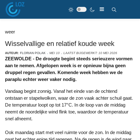
weer
Wisselvallige en relatief koude week
AUTEUR:
FLORIAN POLAK
MEI 10
LAATST BIJGEWERKT: 10 MEI 2026
ZEEWOLDE - De droogte begint steeds serieuzere vormen
aan te nemen. Afgelopen week is er opnieuw bijna geen
druppel regen gevallen. Komende week hebben we de
paraplu echter weer vaker nodig.
Vandaag begint zonnig. Vanaf het einde van de ochtend
ontstaan er stapelwolken, waar de zon vaak achter schuil gaat.
De temperatuur loopt op tot 17°C. In de loop van de middag
neemt de noordelijke wind flink toe, waardoor de temperatuur
snel afneemt.
Ook maandag start met veel ruimte voor de zon. In de middag
gaat het echter enige tijd regenen. Na de regen is de wind naar