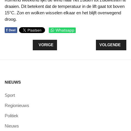
draaien. Dit betekent dat de temperatuur in de lift gaat tot boven
15°C. Zon en wolken wisselen elkaar en het blijft overwegend
droog.
f
Whatsapp
Deel
VORIG ARTIKEL: WISSELVALLIG EN KOEL, LATE
VOLGENDE ARTI
VORIGE
VOLGENDE
NIEUWS
Sport
Regionieuws
Politiek
Nieuws