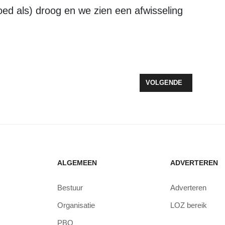
 goed als) droog en we zien een afwisseling
PRIK VAN KONING WINTER?
VOLGENDE ARTIKEL: FR
VOLGENDE
ALGEMEEN
ADVERTEREN
Bestuur
Adverteren
Organisatie
LOZ bereik
PBO