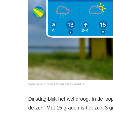
Weerbericht door Florian Polak week 45
Dinsdag blijft het wel droog. In de loop van de dag komt er ook meer ruimte voor
de zon. Met 15 graden is het zo’n 3 g