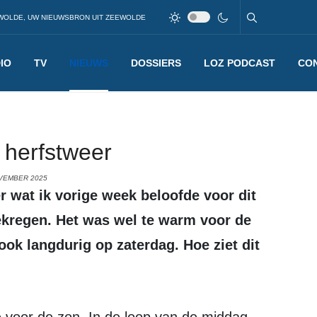
WOLDE, UW NIEUWSBRON UIT ZEEWOLDE
IO
TV
NIEUWS
DOSSIERS
LOZ PODCAST
CO
 herfstweer
OVEMBER 2025
kregen. Het was wel te warm voor de
 ook langdurig op zaterdag. Hoe ziet dit