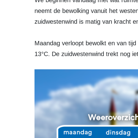
We beginnen vandaag met wat ruimte voor de zon. In de loop van de middag
neemt de bewolking vanuit het westen 
zuidwestenwind is matig van kracht e
Maandag verloopt bewolkt en van tijd 
13°C. De zuidwestenwind trekt nog ie