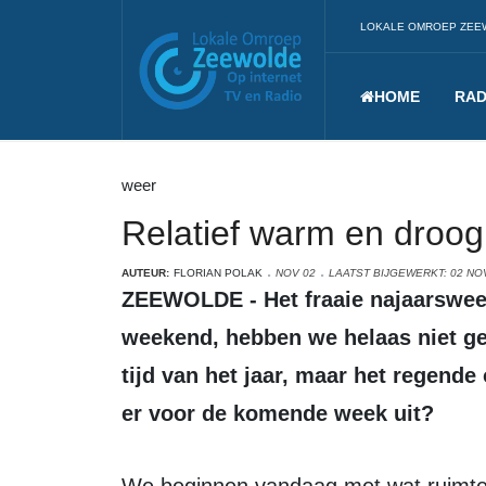
LOKALE OMROEP ZEE
HOME
RAD
weer
Relatief warm en droog
AUTEUR:
FLORIAN POLAK
NOV 02
LAATST BIJGEWERKT: 02 N
ZEEWOLDE - Het fraaie najaarsweer wat ik vorige week beloofde voor dit
weekend, hebben we helaas niet ge
tijd van het jaar, maar het regende
er voor de komende week uit?