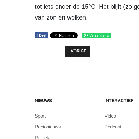
tot iets onder de 15°C. Het blijft (zo
van zon en wolken.
f
Whatsapp
Deel
VORIG ARTIKEL: EERSTE SPELDEN
VORIGE
NIEUWS
INTERACTIEF
Sport
Video
Regionieuws
Podcast
Politiek