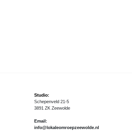
AAI NAJAARSWEER IN HET VERSCHIET
Studio:
Schepenveld 21-5
3891 ZK Zeewolde
Email:
info@lokaleomroepzeewolde.nl