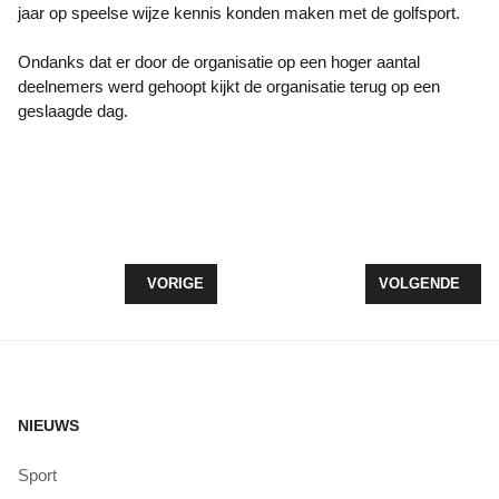
jaar op speelse wijze kennis konden maken met de golfsport.
Ondanks dat er door de organisatie op een hoger aantal
deelnemers werd gehoopt kijkt de organisatie terug op een
geslaagde dag.
VORIG ARTIKEL: VV ZEEWOLDE LAAT TEAMS T
VOLGENDE ARTI
VORIGE
VOLGENDE
NIEUWS
Sport