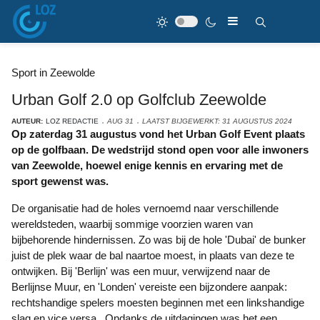
Sport in Zeewolde
Urban Golf 2.0 op Golfclub Zeewolde
AUTEUR:
LOZ REDACTIE
AUG 31
LAATST BIJGEWERKT: 31 AUGUSTUS 2024
Op zaterdag 31 augustus vond het Urban Golf Event plaats
op de golfbaan. De wedstrijd stond open voor alle inwoners
van Zeewolde, hoewel enige kennis en ervaring met de
sport gewenst was.
De organisatie had de holes vernoemd naar verschillende
wereldsteden, waarbij sommige voorzien waren van
bijbehorende hindernissen. Zo was bij de hole 'Dubai' de bunker
juist de plek waar de bal naartoe moest, in plaats van deze te
ontwijken. Bij 'Berlijn' was een muur, verwijzend naar de
Berlijnse Muur, en 'Londen' vereiste een bijzondere aanpak:
rechtshandige spelers moesten beginnen met een linkshandige
slag en vice versa. Ondanks de uitdagingen was het een