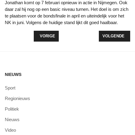
Jonathan komt op 7 februari opnieuw in actie in Nijmegen. Ook
daar zal hij nog op een basic niveau turnen. Het doel is om zich
te plaatsen voor de bondsfinale in april en uiteindelijk voor het
NK in juni. Volgens de huidige stand lijkt dit goed haalbaar.
VORIG ARTIKEL: DE SNIPERS SPELEN MEERDER
VOLGENDE ARTI
VORIGE
VOLGENDE
NIEUWS
Sport
Regionieuws
Politiek
Nieuws
Video