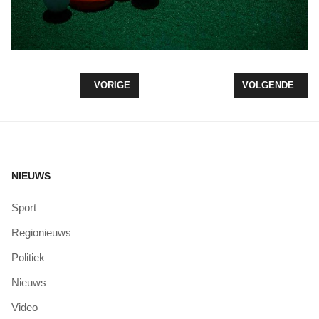
VORIG ARTIKEL: ONDERTEKENING SPELERSCONT
VOLGENDE ARTI
VORIGE
VOLGENDE
NIEUWS
Sport
Regionieuws
Politiek
Nieuws
Video