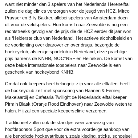
want niet minder dan 3 spelers van het Nederlands Herenelftal
zullen die dag clinics verzorgen voor de jeugd van HCZ. Mirco
Pruyser en Billy Bakker, allebei spelers van Amsterdam doen
dit voor de veldspelers. Hun komst naar Zeewolde is nog een
rechtstreeks gevolg van de prijs die de HCZ eerder dit jaar won
als ‘Helderste club van Nederland’. Het actieve alcoholbeleid en
de voorlichting over daarover en over drugs, bezorgde de
hockeyclub, als enige sportclub in Nederland, deze prachtige
prijs namens de KNHB, NOC*NSF en Heineken. De komst van
deze beide internationale topspelers naar Zeewolde is een
geschenk van hockeybond KNHB.
Omdat ook keepers heel belangrijk zijn voor alle elftallen, heeft
de hockeyclub zelf met sponsoring van Haanen & Ferneij
Makelaardij en Cafetaria Twillight de Nederlands elftal keeper
Pirmin Blaak (Oranje Rood Eindhoven) naar Zeewolde weten te
halen. Hij zal een speciale keepersclinic verzorgen.
Traditioneel zullen ook de standjes weer aanwezig van
hoofdsponsor Sportique voor de extra voordelige aankoop van
alle benodigde hockeyatributen, zoals kleding, sticks, schoeisel