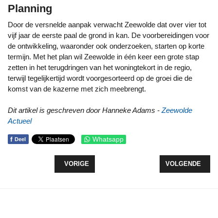
Planning
Door de versnelde aanpak verwacht Zeewolde dat over vier tot
vijf jaar de eerste paal de grond in kan. De voorbereidingen voor
de ontwikkeling, waaronder ook onderzoeken, starten op korte
termijn. Met het plan wil Zeewolde in één keer een grote stap
zetten in het terugdringen van het woningtekort in de regio,
terwijl tegelijkertijd wordt voorgesorteerd op de groei die de
komst van de kazerne met zich meebrengt.
Dit artikel is geschreven door Hanneke Adams -
Zeewolde
Actueel
f
Whatsapp
Deel
VORIG ARTIKEL: GREENPEACE BEZET LELYSTAD
VOLGENDE ARTI
VORIGE
VOLGENDE