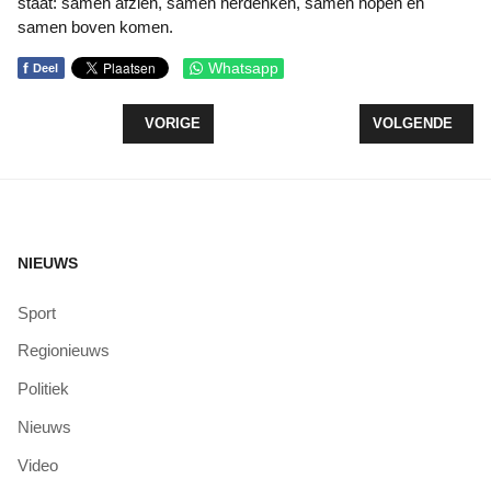
staat: samen afzien, samen herdenken, samen hopen en
samen boven komen.
f
Whatsapp
Deel
VORIG ARTIKEL: JOEP ROZENDAL NIEUWE DIREC
VOLGENDE ARTI
VORIGE
VOLGENDE
NIEUWS
Sport
Regionieuws
Politiek
Nieuws
Video